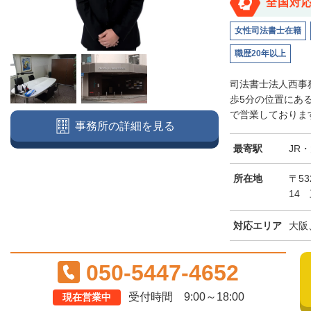
全国対
女性司法書士在籍
職歴20年以上
司法書士法人西事
歩5分の位置にあ
で営業しております
事務所の詳細を見る
最寄駅
JR
所在地
〒5
14
対応エリア
大阪
050-5447-4652
受付時間 9:00～18:00
現在営業中