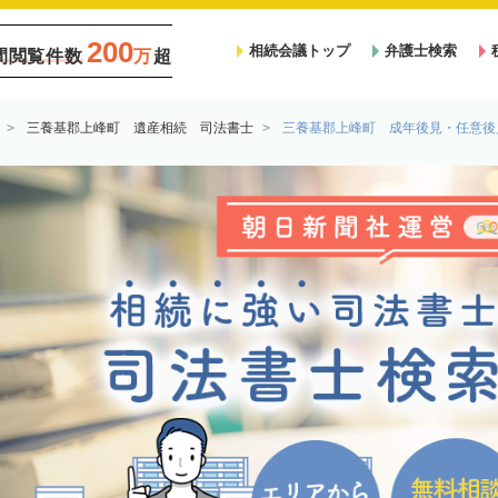
200
相続会議トップ
弁護士検索
間閲覧件数
万
超
三養基郡上峰町 遺産相続 司法書士
三養基郡上峰町 成年後見・任意後