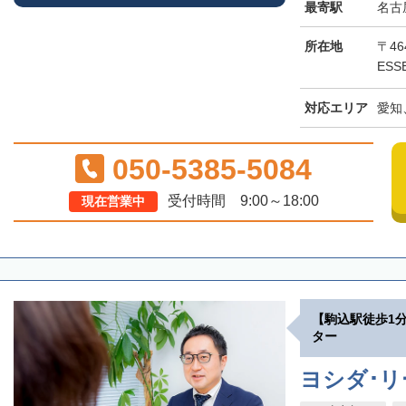
最寄駅
名古
所在地
〒46
ESS
対応エリア
愛知
050-5385-5084
受付時間 9:00～18:00
現在営業中
【駒込駅徒歩1
ター
ヨシダ･