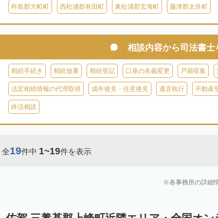
杵島郡大町町
西松浦郡有田町
東松浦郡玄海町
藤津郡太良町
相談内容から
司法書士
相続手続き
相続放棄
相続登記
口座の名義変更
戸籍収集
法定相続情報の代理取得
成年後見・任意後見
遺言執行
不動産
終活相談
19
1~19
全
件中
件を表示
各事務所の詳細