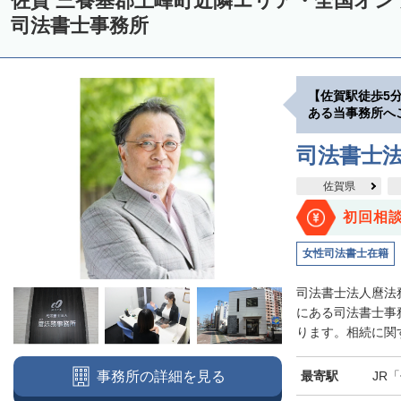
佐賀 三養基郡上峰町近隣エリア・全国オ
司法書士事務所
【佐賀駅徒歩5
ある当事務所へ
司法書士法
佐賀県
初回相
女性司法書士在籍
司法書士法人麿法
にある司法書士事
ります。相続に関す
最寄駅
JR
事務所の詳細を見る