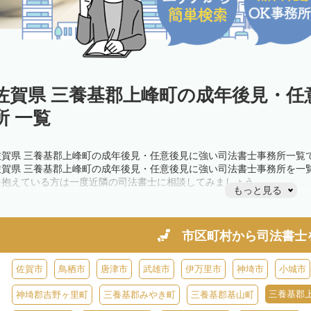
佐賀県 三養基郡上峰町の成年後見・任
所 一覧
佐賀県 三養基郡上峰町の成年後見・任意後見に強い司法書士事務所一覧
佐賀県 三養基郡上峰町の成年後見・任意後見に強い司法書士事務所を一
を抱えている方は一度近隣の司法書士に相談してみましょう。
もっと見る
市区町村から
司法書士
佐賀市
鳥栖市
唐津市
武雄市
伊万里市
神埼市
小城市
三養基郡
神埼郡吉野ヶ里町
三養基郡みやき町
三養基郡基山町