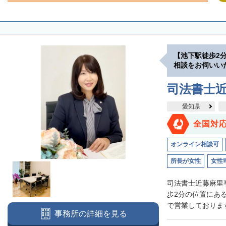
【池下駅徒歩2
相談をお伺いい
司法書士
愛知県
全国対
オンライン相談可
所長が女性
女性
司法書士近藤麻里
歩2分の位置にあ
で営業しております
事務所の詳細を見る