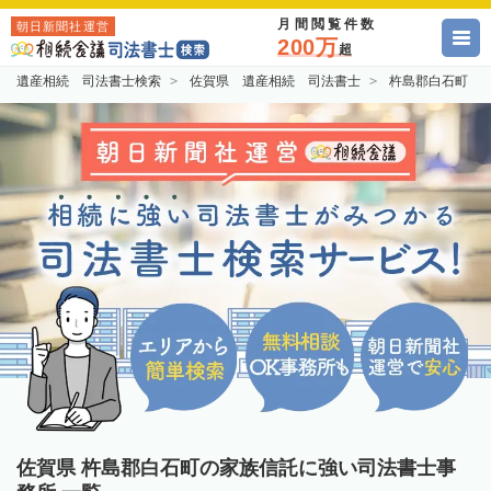
月間閲覧件数
朝日新聞社運営
200万
超
遺産相続 司法書士検索
佐賀県 遺産相続 司法書士
杵島郡白石町 
佐賀県 杵島郡白石町の家族信託に強い司法書士事