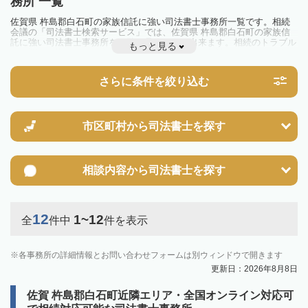
務所 一覧
佐賀県 杵島郡白石町の家族信託に強い司法書士事務所一覧です。相続
会議の「司法書士検索サービス」では、佐賀県 杵島郡白石町の家族信
託に強い司法書士事務所を一覧で見ることが出来ます。相続のトラブル
もっと見る
やお悩みを抱えている方は一度近隣の司法書士に相談してみましょう。
さらに条件を絞り込む
市区町村から
司法書士を探す
相談内容から
司法書士を探す
12
1~12
全
件中
件を表示
各事務所の詳細情報とお問い合わせフォームは別ウィンドウで開きます
更新日：2026年8月8日
佐賀 杵島郡白石町近隣エリア・全国オンライン対応可