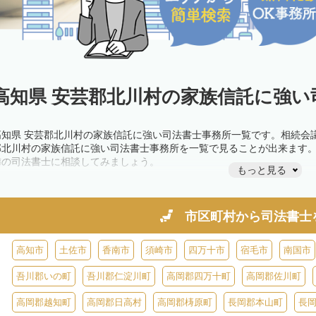
高知県 安芸郡北川村の家族信託に強い
高知県 安芸郡北川村の家族信託に強い司法書士事務所一覧です。相続会
郡北川村の家族信託に強い司法書士事務所を一覧で見ることが出来ます
隣の司法書士に相談してみましょう。
もっと見る
市区町村から
司法書士
高知市
土佐市
香南市
須崎市
四万十市
宿毛市
南国市
吾川郡いの町
吾川郡仁淀川町
高岡郡四万十町
高岡郡佐川町
高岡郡越知町
高岡郡日高村
高岡郡梼原町
長岡郡本山町
長