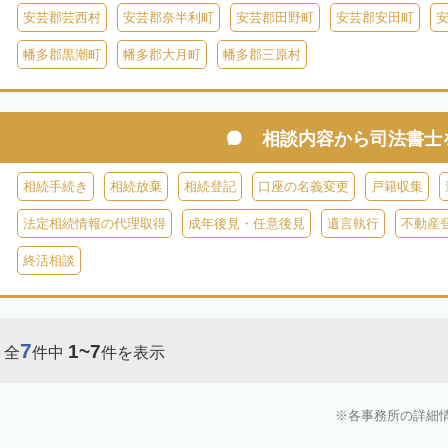
安芸郡芸西村
安芸郡奈半利町
安芸郡田野町
安芸郡安田町
幡多郡黒潮町
幡多郡大月町
幡多郡三原村
相談内容から
司法書士
相続手続き
相続放棄
相続登記
口座の名義変更
戸籍収集
法定相続情報の代理取得
成年後見・任意後見
遺言執行
不動産
終活相談
7
1~7
全
件中
件を表示
各事務所の詳細