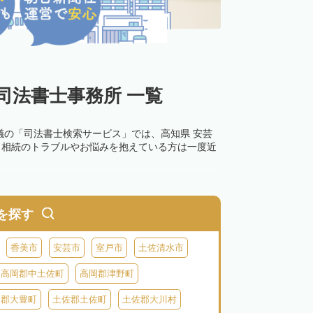
司法書士事務所 一覧
議の「司法書士検索サービス」では、高知県 安芸
。相続のトラブルやお悩みを抱えている方は一度近
を探す
香美市
安芸市
室戸市
土佐清水市
高岡郡中土佐町
高岡郡津野町
岡郡大豊町
土佐郡土佐町
土佐郡大川村