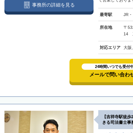
で営業しております
事務所の詳細を見る
最寄駅
JR
所在地
〒5
14
対応エリア
大阪
24時間いつでも受付
メールで問い合わ
【吉祥寺駅徒歩
きる司法書士事