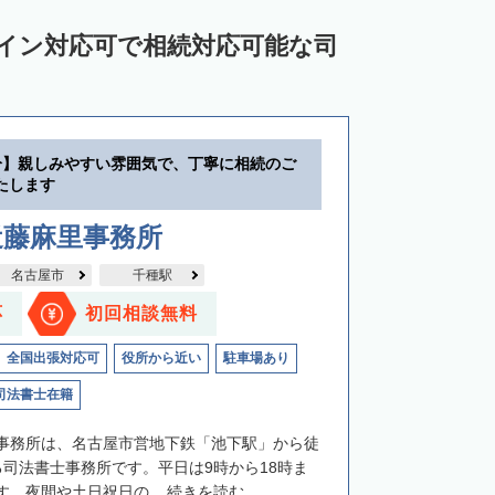
ライン対応可で相続対応可能な司
分】親しみやすい雰囲気で、丁寧に相続のご
たします
近藤麻里事務所
名古屋市
千種駅
応
初回相談無料
全国出張対応可
役所から近い
駐車場あり
司法書士在籍
事務所は、名古屋市営地下鉄「池下駅」から徒
る司法書士事務所です。平日は9時から18時ま
。夜間や土日祝日の...
続きを読む