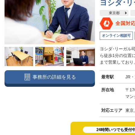
ヨシダ･
東京都
全国対
オンライン相談可
ヨシダ･リーガル
ら徒歩1分の位置
まで営業しており、
最寄駅
JR
事務所の詳細を見る
所在地
〒17
マン
対応エリア
東京
24時間いつでも受付