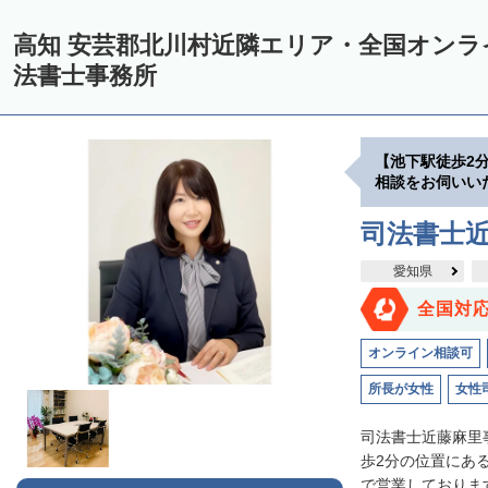
高知 安芸郡北川村近隣エリア・全国オン
法書士事務所
【池下駅徒歩2
相談をお伺いい
司法書士
愛知県
全国対
オンライン相談可
所長が女性
女性
司法書士近藤麻里
歩2分の位置にあ
で営業しております