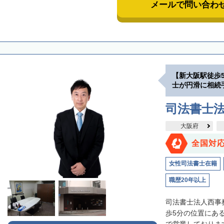
メールで問い合わ
【新大阪駅徒歩
士が円滑に相続
司法書士
大阪府
全国対
女性司法書士在籍
職歴20年以上
司法書士法人西事
歩5分の位置にあ