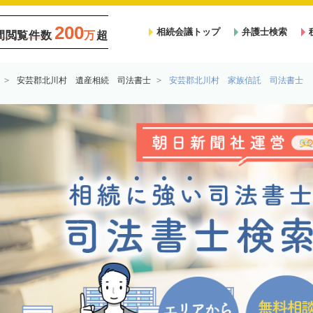
200
相続会議トップ
弁護士検索
間閲覧件数
万
超
安芸郡北川村 遺産相続 司法書士
安芸郡北川村 家族信託 司法書士