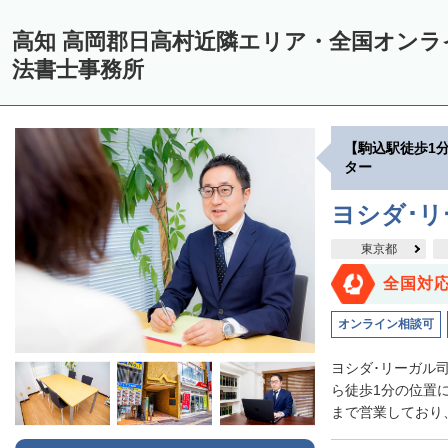
高知 高岡郡日高村近隣エリア・全国オン
法書士事務所
【駒込駅徒歩1
ター
ヨシダ･
東京都
全国対
オンライン相談可
ヨシダ･リーガル
ら徒歩1分の位置
まで営業しており、