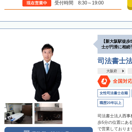
受付時間 8:30～19:00
現在営業中
【新大阪駅徒歩
士が円滑に相続
司法書士
大阪府
全国対
女性司法書士在籍
職歴20年以上
司法書士法人西事
歩5分の位置にあ
で営業しております