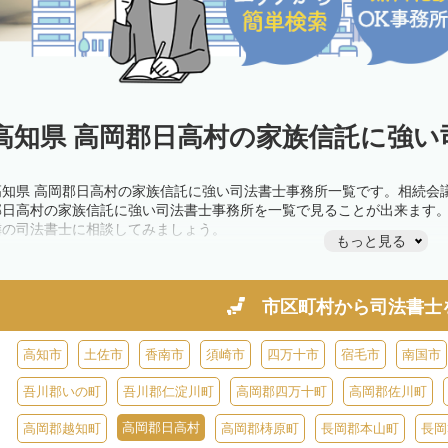
高知県 高岡郡日高村の家族信託に強い
高知県 高岡郡日高村の家族信託に強い司法書士事務所一覧です。相続会
郡日高村の家族信託に強い司法書士事務所を一覧で見ることが出来ます
隣の司法書士に相談してみましょう。
もっと見る
市区町村から
司法書士
高知市
土佐市
香南市
須崎市
四万十市
宿毛市
南国市
吾川郡いの町
吾川郡仁淀川町
高岡郡四万十町
高岡郡佐川町
高岡郡日高村
高岡郡越知町
高岡郡梼原町
長岡郡本山町
長岡