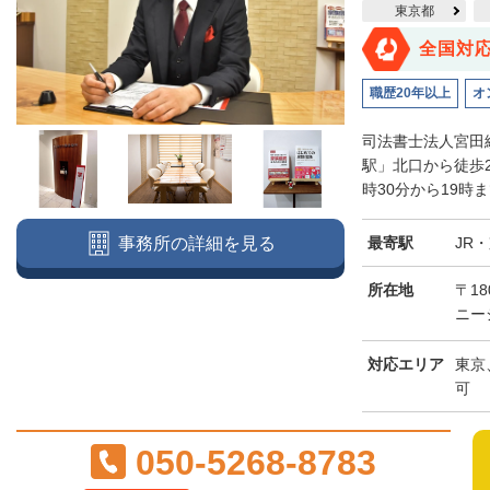
東京都
全国対
職歴20年以上
オ
司法書士法人宮田
駅」北口から徒歩
時30分から19時
最寄駅
JR
事務所の詳細を見る
所在地
〒18
ニー
対応エリア
東京
可
050-5268-8783