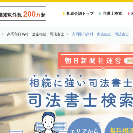
200
相続会議トップ
弁護士検索
間閲覧件数
万
超
高岡郡日高村 遺産相続 司法書士
高岡郡日高村 家族信託 司法書士