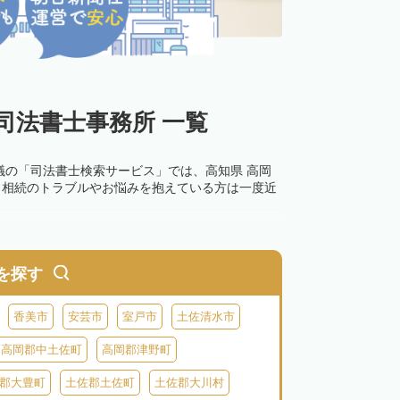
司法書士事務所 一覧
議の「司法書士検索サービス」では、高知県 高岡
。相続のトラブルやお悩みを抱えている方は一度近
を探す
香美市
安芸市
室戸市
土佐清水市
高岡郡中土佐町
高岡郡津野町
郡大豊町
土佐郡土佐町
土佐郡大川村