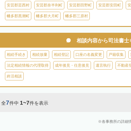
安芸郡芸西村
安芸郡奈半利町
安芸郡田野町
安芸郡安田町
幡多郡黒潮町
幡多郡大月町
幡多郡三原村
相談内容から
司法書士
相続手続き
相続放棄
相続登記
口座の名義変更
戸籍収集
法定相続情報の代理取得
成年後見・任意後見
遺言執行
不動産
終活相談
7
1~7
全
件中
件を表示
各事務所の詳細