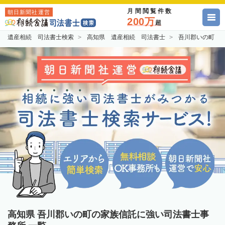
月間閲覧件数
朝日新聞社運営
200万
超
遺産相続 司法書士検索
高知県 遺産相続 司法書士
吾川郡いの町 
高知県 吾川郡いの町の家族信託に強い司法書士事