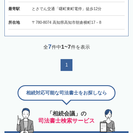
最寄駅
とさでん交通「曙町東町電停」徒歩12分
所在地
〒780-8074 高知県高知市朝倉横町17－8
7
1~7
全
件中
件を表示
1
相続対応可能な司法書士をお探しなら
「相続会議」の
司法書士検索サービス