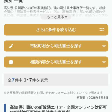
務所 一覧
高知県 吾川郡いの町の家族信託に強い司法書士事務所一覧です。相続
会議の「司法書士検索サービス」では、高知県 吾川郡いの町の家族信
託に強い司法書士事務所を一覧で見ることが出来ます。相続のトラブル
もっと見る
やお悩みを抱えている方は一度近隣の司法書士に相談してみましょう。
さらに条件を絞り込む
市区町村から
司法書士を探す
相談内容から
司法書士を探す
7
1~7
全
件中
件を表示
各事務所の詳細情報とお問い合わせフォームは別ウィンドウで開きます
更新日：2026年8月8日
高知 吾川郡いの町近隣エリア・全国オンライン対応可