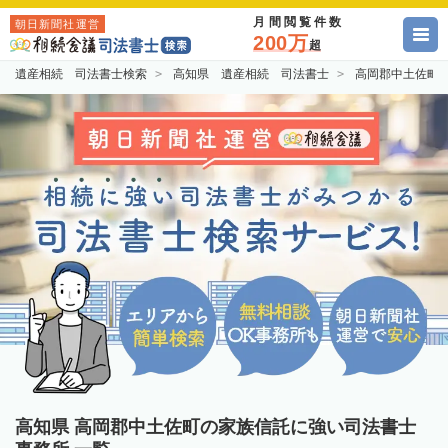
月間閲覧件数
朝日新聞社運営
200万
超
遺産相続 司法書士検索
高知県 遺産相続 司法書士
高岡郡中土佐町
高知県 高岡郡中土佐町の家族信託に強い司法書士