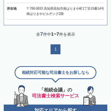
所在地
〒780-0833 高知県高知市南はりまや町1丁目15番14号
南はりまやビルヂング2階
7
1~7
全
件中
件を表示
1
相続対応可能な司法書士をお探しなら
「相続会議」の
司法書士検索サービス
対応エリアから探す