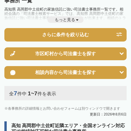
事務所 一覧
高知県 高岡郡中土佐町の家族信託に強い司法書士事務所一覧です。相
続会議の「司法書士検索サービス」では、高知県 高岡郡中土佐町の家
族信託に強い司法書士事務所を一覧で見ることが出来ます。相続のトラ
もっと見る
ブルやお悩みを抱えている方は一度近隣の司法書士に相談してみましょ
う。
さらに条件を絞り込む
市区町村から
司法書士を探す
相談内容から
司法書士を探す
7
1~7
全
件中
件を表示
各事務所の詳細情報とお問い合わせフォームは別ウィンドウで開きます
更新日：2026年8月6日
高知 高岡郡中土佐町近隣エリア・全国オンライン対応