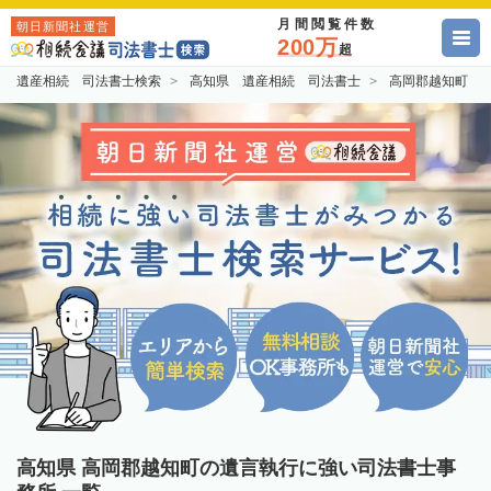
月間閲覧件数
朝日新聞社運営
200万
超
遺産相続 司法書士検索
高知県 遺産相続 司法書士
高岡郡越知町 
高知県 高岡郡越知町の遺言執行に強い司法書士事