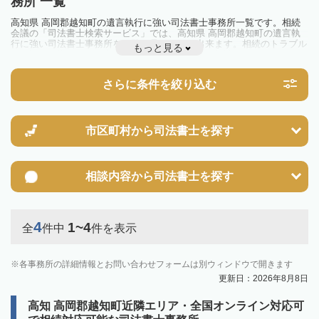
務所 一覧
高知県 高岡郡越知町の遺言執行に強い司法書士事務所一覧です。相続
会議の「司法書士検索サービス」では、高知県 高岡郡越知町の遺言執
行に強い司法書士事務所を一覧で見ることが出来ます。相続のトラブル
もっと見る
やお悩みを抱えている方は一度近隣の司法書士に相談してみましょう。
さらに条件を絞り込む
市区町村から
司法書士を探す
相談内容から
司法書士を探す
4
1~4
全
件中
件を表示
各事務所の詳細情報とお問い合わせフォームは別ウィンドウで開きます
更新日：2026年8月8日
高知 高岡郡越知町近隣エリア・全国オンライン対応可