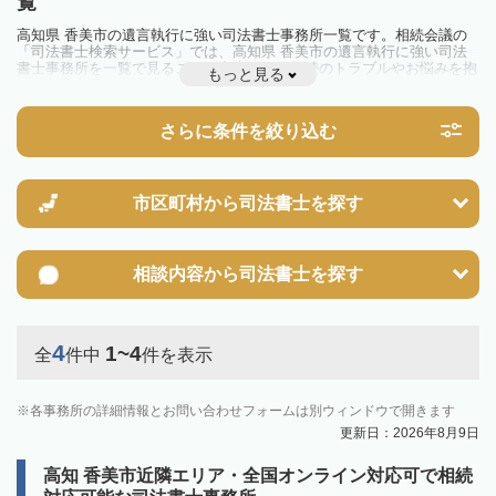
覧
高知県 香美市の遺言執行に強い司法書士事務所一覧です。相続会議の
「司法書士検索サービス」では、高知県 香美市の遺言執行に強い司法
書士事務所を一覧で見ることが出来ます。相続のトラブルやお悩みを抱
もっと見る
えている方は一度近隣の司法書士に相談してみましょう。
さらに条件を絞り込む
市区町村から
司法書士を探す
相談内容から
司法書士を探す
4
1~4
全
件中
件を表示
各事務所の詳細情報とお問い合わせフォームは別ウィンドウで開きます
更新日：2026年8月9日
高知 香美市近隣エリア・全国オンライン対応可で相続