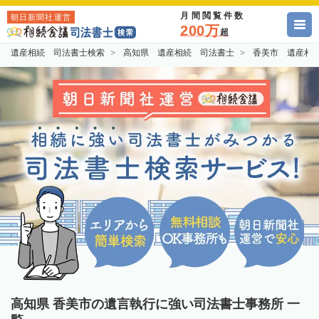
月間閲覧件数
朝日新聞社運営
200万
超
遺産相続 司法書士検索
高知県 遺産相続 司法書士
香美市 遺産相
高知県 香美市の遺言執行に強い司法書士事務所 一