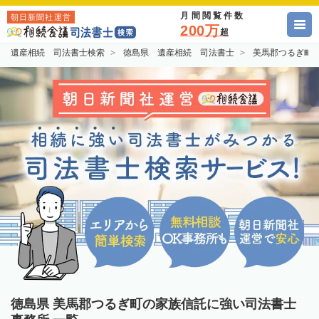
月間閲覧件数
朝日新聞社運営
200万
超
遺産相続 司法書士検索
徳島県 遺産相続 司法書士
美馬郡つるぎ町
徳島県 美馬郡つるぎ町の家族信託に強い司法書士