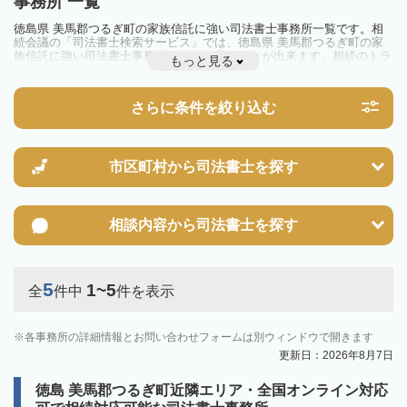
事務所 一覧
徳島県 美馬郡つるぎ町の家族信託に強い司法書士事務所一覧です。相
続会議の「司法書士検索サービス」では、徳島県 美馬郡つるぎ町の家
族信託に強い司法書士事務所を一覧で見ることが出来ます。相続のトラ
もっと見る
ブルやお悩みを抱えている方は一度近隣の司法書士に相談してみましょ
う。
さらに条件を絞り込む
市区町村から
司法書士を探す
相談内容から
司法書士を探す
5
1~5
全
件中
件を表示
各事務所の詳細情報とお問い合わせフォームは別ウィンドウで開きます
更新日：2026年8月7日
徳島 美馬郡つるぎ町近隣エリア・全国オンライン対応