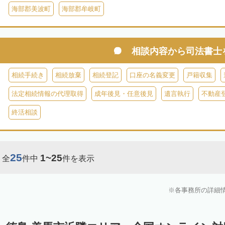
海部郡美波町
海部郡牟岐町
相談内容から
司法書士
相続手続き
相続放棄
相続登記
口座の名義変更
戸籍収集
法定相続情報の代理取得
成年後見・任意後見
遺言執行
不動産
終活相談
25
1~25
全
件中
件を表示
各事務所の詳細