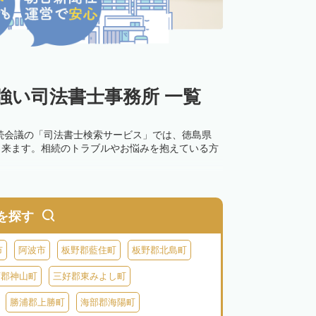
強い司法書士事務所 一覧
続会議の「司法書士検索サービス」では、徳島県
出来ます。相続のトラブルやお悩みを抱えている方
を探す
市
阿波市
板野郡藍住町
板野郡北島町
西郡神山町
三好郡東みよし町
勝浦郡上勝町
海部郡海陽町