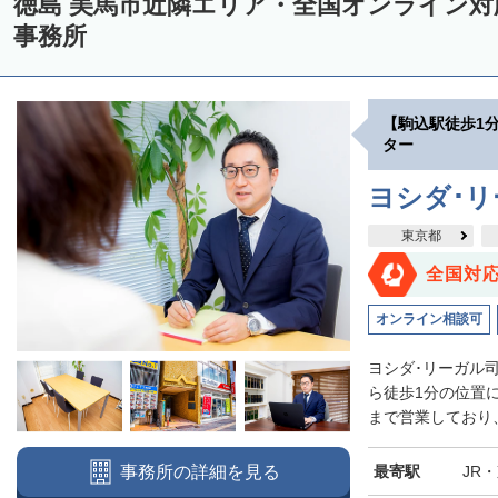
徳島 美馬市近隣エリア・全国オンライン
事務所
【駒込駅徒歩1
ター
ヨシダ･
東京都
全国対
オンライン相談可
ヨシダ･リーガル
ら徒歩1分の位置
まで営業しており、
最寄駅
JR
事務所の詳細を見る