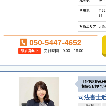
最寄駅
JR
所在地
〒5
14
対応エリア
大阪
050-5447-4652
受付時間 9:00～18:00
現在営業中
【池下駅徒歩2
相談をお伺いい
司法書士
愛知県