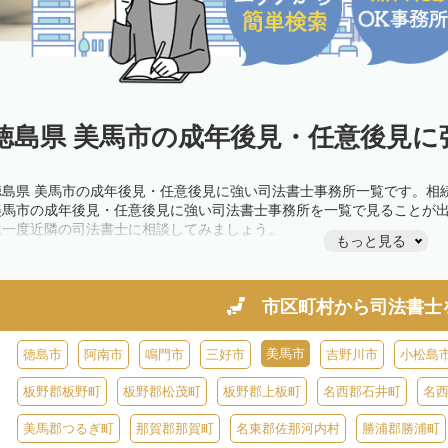
徳島県 美馬市の成年後見・任意後見に
徳島県 美馬市の成年後見・任意後見に強い司法書士事務所一覧です。相
美馬市の成年後見・任意後見に強い司法書士事務所を一覧で見ることが
は一度近隣の司法書士に相談してみましょう。
もっと見る
市区町村から
司法書士
美馬市
徳島市
阿南市
鳴門市
三好市
吉野川市
小松島
板野郡板野町
板野郡松茂町
板野郡上板町
名西郡石井町
名
美馬郡つるぎ町
那賀郡那賀町
名東郡佐那河内村
勝浦郡勝浦町