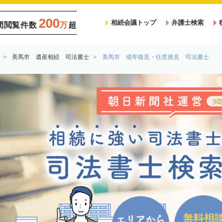
200
相続会議トップ
弁護士検索
間閲覧件数
万
超
美馬市 遺産相続 司法書士
美馬市 成年後見・任意後見 司法書士