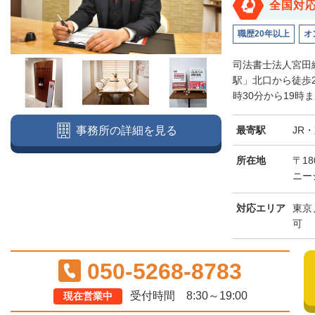
全国対
職歴20年以上
オ
司法書士法人宮田
駅」北口から徒歩
時30分から19時
最寄駅
JR
事務所の詳細を見る
所在地
〒18
ニー
対応エリア
東京
可
050-5268-8783
受付時間 8:30～19:00
現在営業中