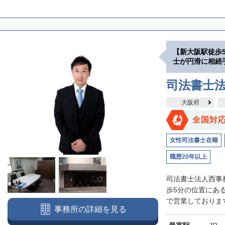
【新大阪駅徒歩
士が円滑に相続
司法書士
大阪府
全国対
女性司法書士在籍
職歴20年以上
司法書士法人西事
歩5分の位置にあ
で営業しております
事務所の詳細を見る