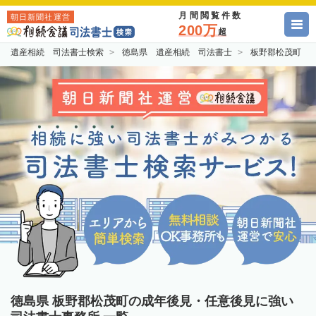
月間閲覧件数
朝日新聞社運営
200万
超
遺産相続 司法書士検索
徳島県 遺産相続 司法書士
板野郡松茂町 
徳島県 板野郡松茂町の成年後見・任意後見に強い