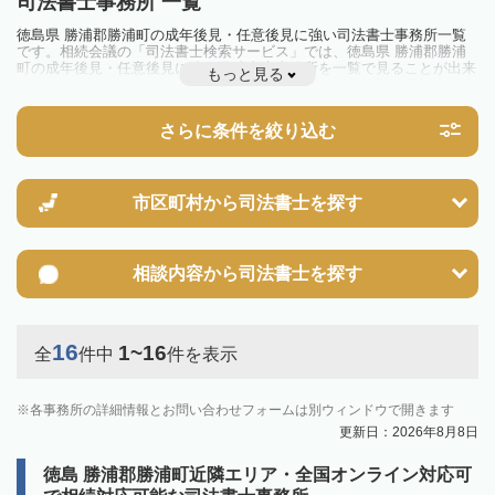
司法書士事務所 一覧
徳島県 勝浦郡勝浦町の成年後見・任意後見に強い司法書士事務所一覧
です。相続会議の「司法書士検索サービス」では、徳島県 勝浦郡勝浦
町の成年後見・任意後見に強い司法書士事務所を一覧で見ることが出来
もっと見る
ます。相続のトラブルやお悩みを抱えている方は一度近隣の司法書士に
相談してみましょう。
さらに条件を絞り込む
市区町村から
司法書士を探す
相談内容から
司法書士を探す
16
1~16
全
件中
件を表示
各事務所の詳細情報とお問い合わせフォームは別ウィンドウで開きます
更新日：2026年8月8日
徳島 勝浦郡勝浦町近隣エリア・全国オンライン対応可