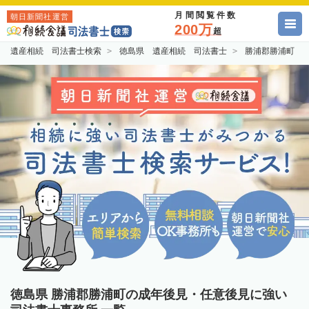
月間閲覧件数
朝日新聞社運営
200万
超
遺産相続 司法書士検索
徳島県 遺産相続 司法書士
勝浦郡勝浦町 
徳島県 勝浦郡勝浦町の成年後見・任意後見に強い