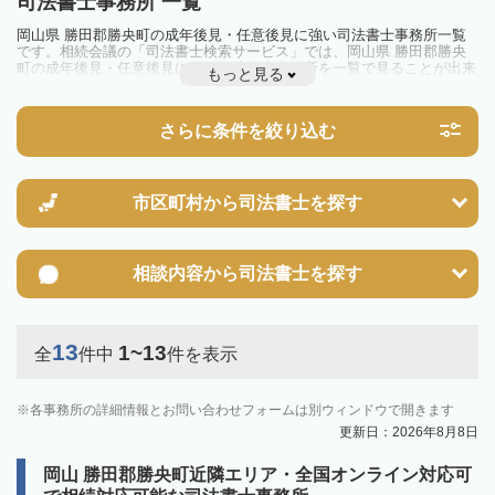
司法書士事務所 一覧
岡山県 勝田郡勝央町の成年後見・任意後見に強い司法書士事務所一覧
です。相続会議の「司法書士検索サービス」では、岡山県 勝田郡勝央
町の成年後見・任意後見に強い司法書士事務所を一覧で見ることが出来
もっと見る
ます。相続のトラブルやお悩みを抱えている方は一度近隣の司法書士に
相談してみましょう。
さらに条件を絞り込む
市区町村から
司法書士を探す
相談内容から
司法書士を探す
13
1~13
全
件中
件を表示
各事務所の詳細情報とお問い合わせフォームは別ウィンドウで開きます
更新日：2026年8月8日
岡山 勝田郡勝央町近隣エリア・全国オンライン対応可