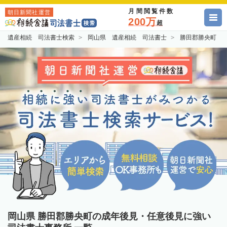
月間閲覧件数
朝日新聞社運営
200万
超
遺産相続 司法書士検索
岡山県 遺産相続 司法書士
勝田郡勝央町 
岡山県 勝田郡勝央町の成年後見・任意後見に強い