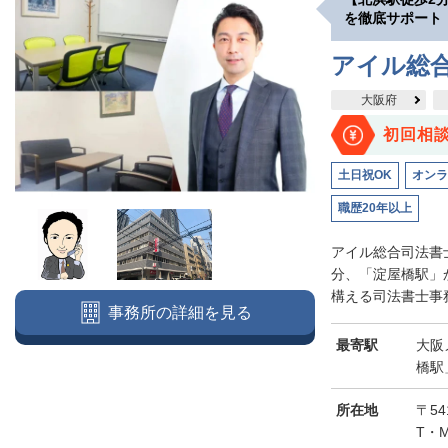
を徹底サポート
アイル総
大阪府
初回相
土日祝OK
オンラ
職歴20年以上
アイル総合司法書
分、「淀屋橋駅」
構える司法書士事務
事務所の詳細を見る
最寄駅
大阪
橋駅
所在地
〒5
T・