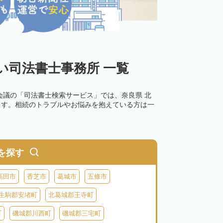
い司法書士事務所 一覧
会議の「司法書士検索サービス」では、奈良県 北
ます。相続のトラブルやお悩みを抱えている方は一
を探す
高田市
香芝市
葛城市
五條市
生駒郡安堵町
北葛城郡王寺町
町
磯城郡川西町
磯城郡三宅町