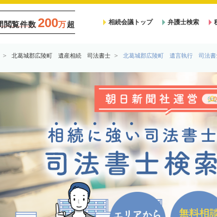
200
相続会議トップ
弁護士検索
間閲覧件数
万
超
北葛城郡広陵町 遺産相続 司法書士
北葛城郡広陵町 遺言執行 司法書