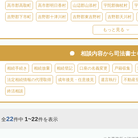
高市郡高取町
高市郡明日香村
山辺郡山添村
宇陀郡御杖村
吉野郡下市町
吉野郡十津川村
吉野郡東吉野村
吉野郡天川村
吉野郡黒滝村
吉野郡上北山村
吉野郡野迫川村
もっと見る
相談内容から
司法書士
相続手続き
相続放棄
相続登記
口座の名義変更
戸籍収集
法定相続情報の代理取得
成年後見・任意後見
遺言執行
不動産
終活相談
22
1~22
全
件中
件を表示