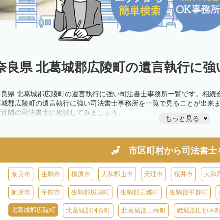
奈良県 北葛城郡広陵町の遺言執行に強
奈良県 北葛城郡広陵町の遺言執行に強い司法書士事務所一覧です。相続
葛城郡広陵町の遺言執行に強い司法書士事務所を一覧で見ることが出来
度近隣の司法書士に相談してみましょう。
もっと見る
市区町村から
司法書士
奈良市
生駒市
橿原市
大和郡山市
天理市
桜井市
大和
御所市
宇陀市
生駒郡斑鳩町
生駒郡三郷町
生駒郡平群町
北葛城郡広陵町
北葛城郡河合町
北葛城郡上牧町
磯城郡田原本