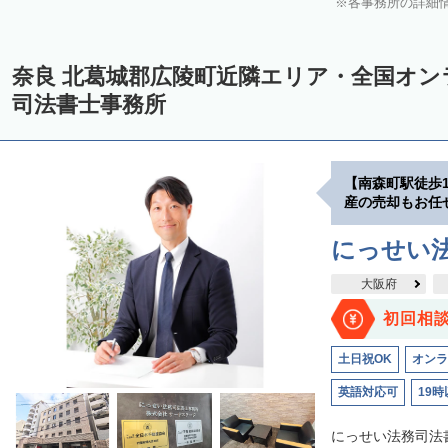
各事務所の詳細
奈良 北葛城郡広陵町近隣エリア・全国オ
司法書士事務所
【南森町駅徒歩
産の売却もお任
にっせい
大阪府
初回相
土日祝OK
オンラ
英語対応可
19時
にっせい法務司法