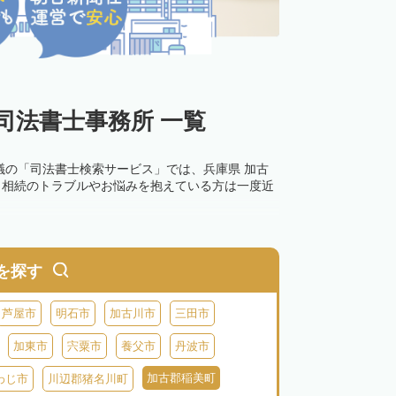
司法書士事務所 一覧
議の「司法書士検索サービス」では、兵庫県 加古
。相続のトラブルやお悩みを抱えている方は一度近
を探す
芦屋市
明石市
加古川市
三田市
加東市
宍粟市
養父市
丹波市
加古郡稲美町
わじ市
川辺郡猪名川町