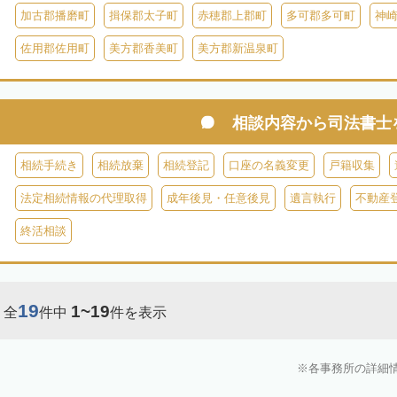
加古郡播磨町
揖保郡太子町
赤穂郡上郡町
多可郡多可町
神
佐用郡佐用町
美方郡香美町
美方郡新温泉町
相談内容から
司法書士
相続手続き
相続放棄
相続登記
口座の名義変更
戸籍収集
法定相続情報の代理取得
成年後見・任意後見
遺言執行
不動産
終活相談
19
1~19
全
件中
件を表示
各事務所の詳細