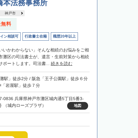
橋本法務事務所
神戸市
談無料
イン相談可
行政書士在籍
職歴20年以上
いいかわからない」そんな相続のお悩みをご相
市灘区の司法書士が、遺言・生前対策から相続
ポートします。司法書...
続きを読む
「灘駅」徒歩2分 / 阪急「王子公園駅」徒歩６分
阪神「岩屋駅」徒歩７分
57-0836 兵庫県神戸市灘区城内通5丁目5番3-
1号 （城内ローズプラザ）
地図