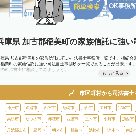
兵庫県 加古郡稲美町の家族信託に強い
兵庫県 加古郡稲美町の家族信託に強い司法書士事務所一覧です。相続会
郡稲美町の家族信託に強い司法書士事務所を一覧で見ることが出来ます
隣の司法書士に相談してみましょう。
もっと見る
市区町村から
司法書士
神戸市
姫路市
西宮市
尼崎市
川西市
伊丹市
宝塚市
高砂市
たつの市
赤穂市
西脇市
三木市
小野市
加西市
丹波篠山市
豊岡市
朝来市
相生市
淡路市
洲本市
南あ