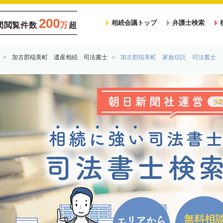
200
相続会議トップ
弁護士検索
間閲覧件数
万
超
加古郡稲美町 遺産相続 司法書士
加古郡稲美町 家族信託 司法書士