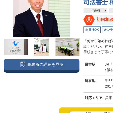
司法書士 
兵庫県
初回相
土日祝OK
オンラ
「何から始めれば
談ください。神戸
手続きまで丁寧にサ
最寄駅
JR
事務所の詳細を見る
/ 
所在地
〒6
20
対応エリア
兵庫