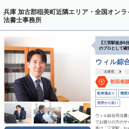
兵庫 加古郡稲美町近隣エリア・全国オン
法書士事務所
【三宮駅徒歩5
のプロとして確
ウィル綜
兵庫県
初回相
駐車場あり
職歴
役所から近い
ウィル綜合司法書
でお困りの方のサ
所は「三宮駅」から