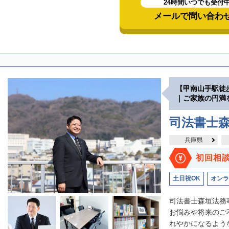
24時間いつでも受付
メールで問い合わ
【甲南山手駅徒
｜ご家族の円満
司法書士
兵庫県
初回相
土日祝OK
オンラ
司法書士森垣法務
お悩みや将来のご
れやかになるような