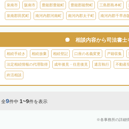
泉南市
阪南市
豊能郡豊能町
豊能郡能勢町
三島郡島本町
泉南郡田尻町
南河内郡河南町
南河内郡太子町
南河内郡千早赤
相談内容から
司法書士
相続手続き
相続放棄
相続登記
口座の名義変更
戸籍収集
法定相続情報の代理取得
成年後見・任意後見
遺言執行
不動産
終活相談
9
1~9
全
件中
件を表示
各事務所の詳細