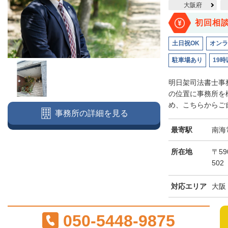
大阪府
初回相
土日祝OK
オンラ
駐車場あり
19時
明日架司法書士事
の位置に事務所を
め、こちらからご自
事務所の詳細を見る
最寄駅
南海
所在地
〒59
502
対応エリア
大阪
050-5448-9875