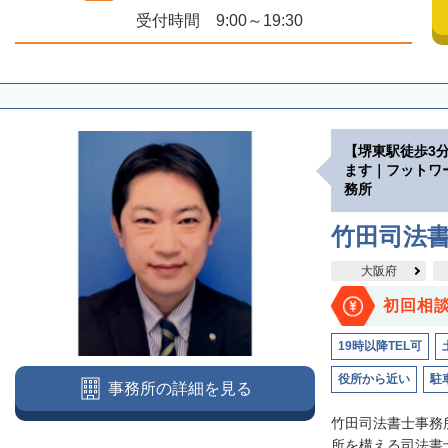
受付時間 9:00～19:30
【堺東駅徒歩3
ます｜フットワ
務所
竹田司法
大阪府
初回相
19時以降TEL可
役所から近い
駐
事務所の詳細を見る
竹田司法書士事務
所を構える司法書