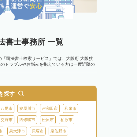
法書士事務所 一覧
の「司法書士検索サービス」では、大阪府 大阪狭
続のトラブルやお悩みを抱えている方は一度近隣の
を探す
八尾市
寝屋川市
岸和田市
和泉市
交野市
四條畷市
松原市
柏原市
市
泉大津市
貝塚市
泉佐野市