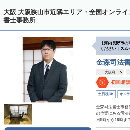
大阪 大阪狭山市近隣エリア・全国オンラ
書士事務所
【河内長野市の
ください｜スム
金森司法
大阪府
初回相
土日祝OK
オンラ
金森司法書士事務
の位置にある司法
日9時から19時ま