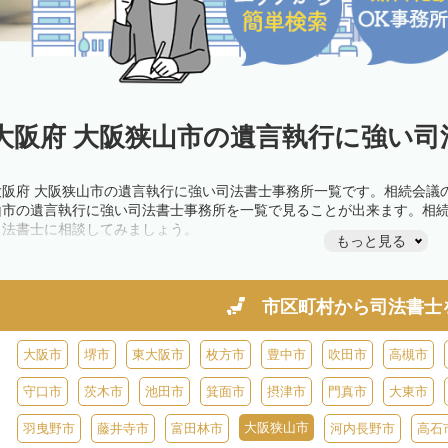
大阪府 大阪狭山市の遺言執行に強い司
大阪府 大阪狭山市の遺言執行に強い司法書士事務所一覧です。相続会議
山市の遺言執行に強い司法書士事務所を一覧で見ることが出来ます。相
司法書士に相談してみましょう。
もっと見る
市区町村から
司法書士
大阪市
堺市
東大阪市
枚方市
豊中市
吹田市
高槻市
守口市
茨木市
池田市
箕面市
摂津市
門真市
大東市
大阪狭山市
羽曳野市
藤井寺市
富田林市
河内長野市
高石