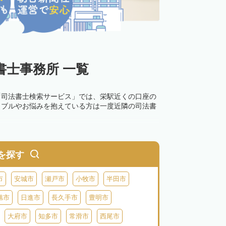
士事務所 一覧
「司法書士検索サービス」では、栄駅近くの口座の
ラブルやお悩みを抱えている方は一度近隣の司法書
を探す
市
安城市
瀬戸市
小牧市
半田市
旭市
日進市
長久手市
豊明市
大府市
知多市
常滑市
西尾市