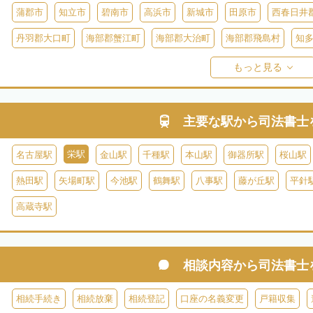
蒲郡市
知立市
碧南市
高浜市
新城市
田原市
西春日井
丹羽郡大口町
海部郡蟹江町
海部郡大治町
海部郡飛島村
知
知多郡美浜町
知多郡南知多町
額田郡幸田町
北設楽郡設楽町
もっと見る
主要な駅から
司法書士
栄駅
名古屋駅
金山駅
千種駅
本山駅
御器所駅
桜山駅
熱田駅
矢場町駅
今池駅
鶴舞駅
八事駅
藤が丘駅
平針
高蔵寺駅
相談内容から
司法書士
相続手続き
相続放棄
相続登記
口座の名義変更
戸籍収集