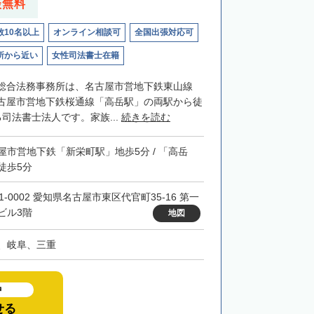
談無料
数10名以上
オンライン相談可
全国出張対応可
所から近い
女性司法書士在籍
総合法務事務所は、名古屋市営地下鉄東山線
古屋市営地下鉄桜通線「高岳駅」の両駅から徒
司法書士法人です。家族...
続きを読む
屋市営地下鉄「新栄町駅」地歩5分 / 「高岳
徒歩5分
1-0002 愛知県名古屋市東区代官町35-16 第一
ビル3階
地図
、岐阜、三重
中
せる