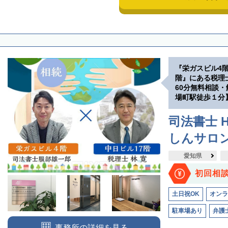
『栄ガスビル4
階』にある税理
60分無料相談
場町駅徒歩１分
司法書士 H
しんサロ
愛知県
初回相
土日祝OK
オンラ
駐車場あり
弁護
事務所の詳細を見る