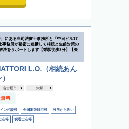
階』にある当司法書士事務所と『中日ビル17
士事務所が緊密に連携して相続と生前対策の
・解決をサポートします【栄駅徒歩3分】【矢
】
ATTORI L.O.（相続あん
ン）
名古屋市
栄駅
談無料
イン相談可
全国出張対応可
役所から近い
士在籍
税理士在籍