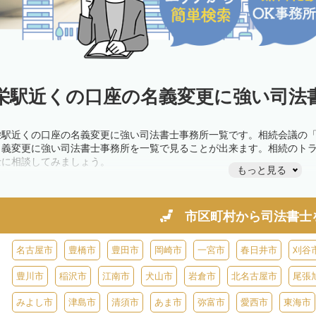
栄駅近くの口座の名義変更に強い司法書
栄駅近くの口座の名義変更に強い司法書士事務所一覧です。相続会議の
名義変更に強い司法書士事務所を一覧で見ることが出来ます。相続のト
士に相談してみましょう。
もっと見る
市区町村から
司法書士
名古屋市
豊橋市
豊田市
岡崎市
一宮市
春日井市
刈谷
豊川市
稲沢市
江南市
犬山市
岩倉市
北名古屋市
尾張
みよし市
津島市
清須市
あま市
弥富市
愛西市
東海市