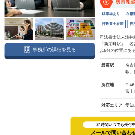
初回相
駐車場あり
在籍
行政書士在籍
役
司法書士法人浅井
「新栄町駅」、名
事務所の詳細を見る
歩5分の位置にある
最寄駅
名古
駅」
所在地
〒46
富士
対応エリア
愛知
24時間いつでも受付
メールで問い合わ