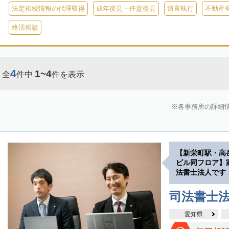
法定相続情報の代理取得
成年後見・任意後見
遺言執行
不動産
終活相談
4
1~4
全
件中
件を表示
各事務所の詳細
【新栄町駅・高
ビル同フロア】
法書士法人です
司法書士
愛知県