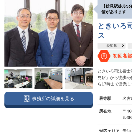
【伏見駅徒歩5
信があります
ときいろ
ス
愛知県
初回相
ときいろ司法書士
見駅」から徒歩5
ら17時まで営業し
最寄駅
名古
事務所の詳細を見る
所在地
〒46
ル3B
対応エリア
愛知