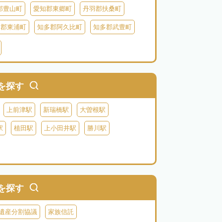
郡豊山町
愛知郡東郷町
丹羽郡扶桑町
多郡東浦町
知多郡阿久比町
知多郡武豊町
北設楽郡東栄町
北設楽郡豊根村
を探す
上前津駅
新瑞橋駅
大曽根駅
駅
植田駅
上小田井駅
勝川駅
を探す
遺産分割協議
家族信託