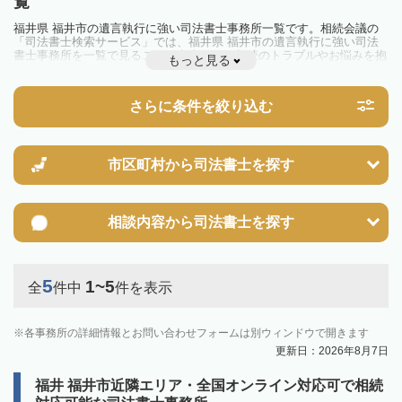
覧
福井県 福井市の遺言執行に強い司法書士事務所一覧です。相続会議の
「司法書士検索サービス」では、福井県 福井市の遺言執行に強い司法
書士事務所を一覧で見ることが出来ます。相続のトラブルやお悩みを抱
もっと見る
えている方は一度近隣の司法書士に相談してみましょう。
さらに条件を絞り込む
市区町村から
司法書士を探す
相談内容から
司法書士を探す
5
1~5
全
件中
件を表示
各事務所の詳細情報とお問い合わせフォームは別ウィンドウで開きます
更新日：2026年8月7日
福井 福井市近隣エリア・全国オンライン対応可で相続