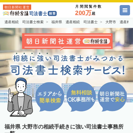
月間閲覧件数
朝日新聞社運営
200万
超
遺産相続 司法書士検索
福井県 遺産相続 司法書士
大野市 遺産相
福井県 大野市の相続手続きに強い司法書士事務所