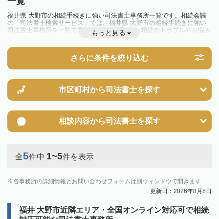
一覧
福井県 大野市の相続手続きに強い司法書士事務所一覧です。相続会議
の「司法書士検索サービス」では、福井県 大野市の相続手続きに強い
司法書士事務所を一覧で見ることが出来ます。相続のトラブルやお悩み
もっと見る
を抱えている方は一度近隣の司法書士に相談してみましょう。
さらに条件を絞り込む
市区町村から
司法書士を探す
相談内容から
司法書士を探す
5
1~5
全
件中
件を表示
各事務所の詳細情報とお問い合わせフォームは別ウィンドウで開きます
更新日：2026年8月8日
福井 大野市近隣エリア・全国オンライン対応可で相続