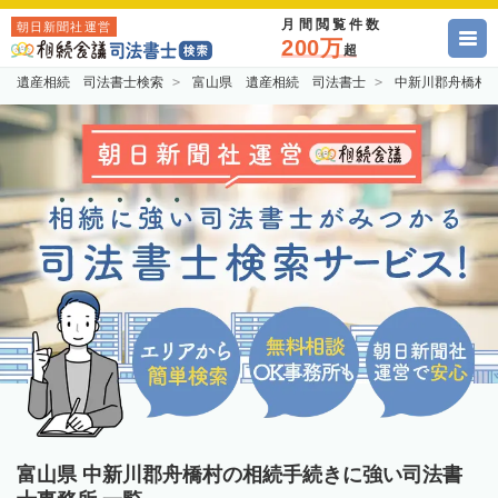
月間閲覧件数
朝日新聞社運営
200万
超
遺産相続 司法書士検索
富山県 遺産相続 司法書士
中新川郡舟橋村
富山県 中新川郡舟橋村の相続手続きに強い司法書