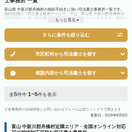
士事務所 一覧
富山県 中新川郡舟橋村の相続手続きに強い司法書士事務所一覧です。
相続会議の「司法書士検索サービス」では、富山県 中新川郡舟橋村の
相続手続きに強い司法書士事務所を一覧で見ることが出来ます。相続の
もっと見る
トラブルやお悩みを抱えている方は一度近隣の司法書士に相談してみま
しょう。
さらに条件を絞り込む
市区町村から
司法書士を探す
相談内容から
司法書士を探す
5
1~5
全
件中
件を表示
各事務所の詳細情報とお問い合わせフォームは別ウィンドウで開きます
更新日：2026年8月8日
富山 中新川郡舟橋村近隣エリア・全国オンライン対応