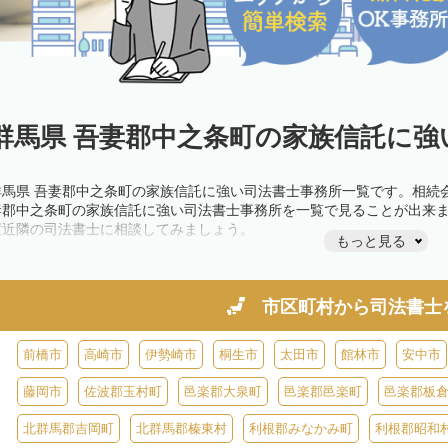
群馬県 吾妻郡中之条町の家族信託に強
群馬県 吾妻郡中之条町の家族信託に強い司法書士事務所一覧です。相続
妻郡中之条町の家族信託に強い司法書士事務所を一覧で見ることが出来
度近隣の司法書士に相談してみましょう。
もっと見る
市区町村から
司法書士
前橋市
高崎市
伊勢崎市
桐生市
太田市
館林市
安中市
藤岡市
佐波郡玉村町
邑楽郡大泉町
邑楽郡邑楽町
邑楽郡板
北群馬郡吉岡町
北群馬郡榛東村
利根郡みなかみ町
利根郡昭和