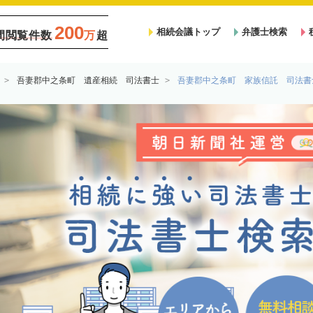
200
相続会議トップ
弁護士検索
間閲覧件数
万
超
吾妻郡中之条町 遺産相続 司法書士
吾妻郡中之条町 家族信託 司法書