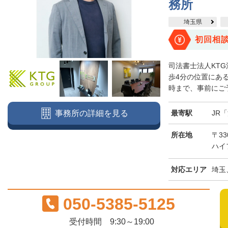
務所
埼玉県
初回相
司法書士法人KT
歩4分の位置にある
時まで、事前にご予
最寄駅
JR
事務所の詳細を見る
所在地
〒3
ハイ
対応エリア
埼玉
050-5385-5125
受付時間 9:30～19:00