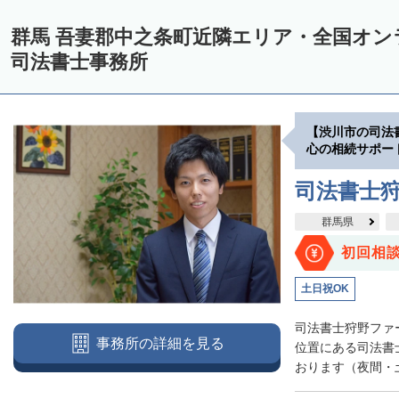
群馬 吾妻郡中之条町近隣エリア・全国オ
司法書士事務所
【渋川市の司法
心の相続サポー
司法書士
群馬県
初回相
土日祝OK
司法書士狩野ファ
事務所の詳細を見る
位置にある司法書
おります（夜間・土