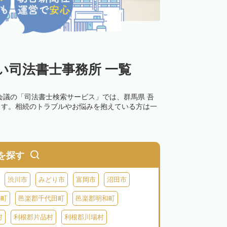
い司法書士事務所 一覧
会議の「司法書士検索サービス」では、群馬県 吾
ます。相続のトラブルやお悩みを抱えている方は一
を探す
渋川市
みどり市
富岡市
沼田市
倉町
邑楽郡千代田町
邑楽郡明和町
村
利根郡片品村
利根郡川場村