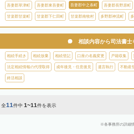
吾妻郡中之条町
吾妻郡草津町
吾妻郡東吾妻町
吾妻郡長野原町
甘楽郡甘楽町
甘楽郡下仁田町
甘楽郡南牧村
多野郡神流町
相談内容から
司法書士
相続手続き
相続放棄
相続登記
口座の名義変更
戸籍収集
法定相続情報の代理取得
成年後見・任意後見
遺言執行
不動産
終活相談
11
1~11
全
件中
件を表示
各事務所の詳細