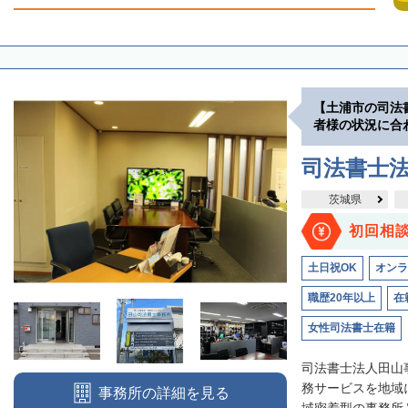
【土浦市の司法
者様の状況に合
司法書士
茨城県
初回相
土日祝OK
オンラ
職歴20年以上
在
女性司法書士在籍
司法書士法人田山
務サービスを地域
事務所の詳細を見る