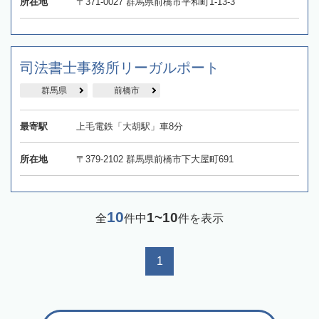
所在地
〒371-0027 群馬県前橋市平和町1-13-3
司法書士事務所リーガルポート
群馬県
前橋市
最寄駅
上毛電鉄「大胡駅」車8分
所在地
〒379-2102 群馬県前橋市下大屋町691
10
1~10
全
件中
件を表示
1