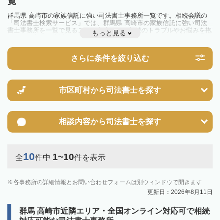
覧
群馬県 高崎市の家族信託に強い司法書士事務所一覧です。相続会議の
「司法書士検索サービス」では、群馬県 高崎市の家族信託に強い司法
書士事務所を一覧で見ることが出来ます。相続のトラブルやお悩みを抱
もっと見る
えている方は一度近隣の司法書士に相談してみましょう。
さらに条件を絞り込む
市区町村から
司法書士を探す
相談内容から
司法書士を探す
10
1~10
全
件中
件を表示
各事務所の詳細情報とお問い合わせフォームは別ウィンドウで開きます
更新日：2026年8月11日
群馬 高崎市近隣エリア・全国オンライン対応可で相続