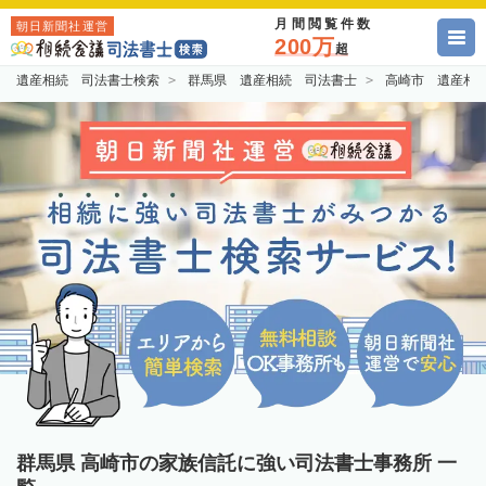
月間閲覧件数
朝日新聞社運営
200万
超
遺産相続 司法書士検索
群馬県 遺産相続 司法書士
高崎市 遺産相
群馬県 高崎市の家族信託に強い司法書士事務所 一