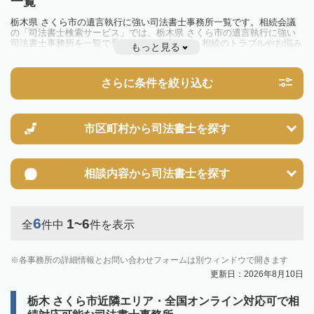
一覧
栃木県 さくら市の遺言執行に強い司法書士事務所一覧です。相続会議
の「司法書士検索サービス」では、栃木県 さくら市の遺言執行に強い
司法書士事務所を一覧で見ることが出来ます。相続のトラブルやお悩み
もっと見る
を抱えている方は一度近隣の司法書士に相談してみましょう。
さらに条件を絞り込む
市区町村から
司法書士を探す
相談内容から
司法書士を探す
6
1~6
全
件中
件を表示
各事務所の詳細情報とお問い合わせフォームは別ウィンドウで開きます
更新日：2026年8月10日
栃木 さくら市近隣エリア・全国オンライン対応可で相