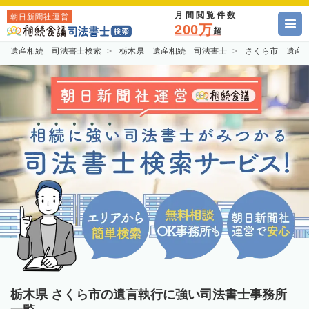
月間閲覧件数
朝日新聞社運営
200万
超
遺産相続 司法書士検索
栃木県 遺産相続 司法書士
さくら市 遺産
栃木県 さくら市の遺言執行に強い司法書士事務所