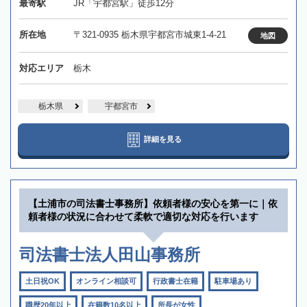
最寄駅
JR「宇都宮駅」徒歩12分
所在地
〒321-0935 栃木県宇都宮市城東1-4-21
地図
対応エリア
栃木
栃木県
宇都宮市
詳細を見る
【土浦市の司法書士事務所】依頼者様の安心を第一に｜依
頼者様の状況に合わせて柔軟で適切な対応を行います
司法書士法人田山事務所
土日祝OK
オンライン相談可
行政書士在籍
駐車場あり
職歴20年以上
在籍数10名以上
所長が女性