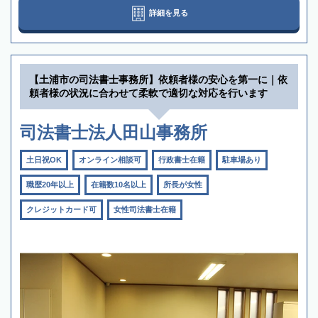
詳細を見る
【土浦市の司法書士事務所】依頼者様の安心を第一に｜依
頼者様の状況に合わせて柔軟で適切な対応を行います
司法書士法人田山事務所
土日祝OK
オンライン相談可
行政書士在籍
駐車場あり
職歴20年以上
在籍数10名以上
所長が女性
クレジットカード可
女性司法書士在籍