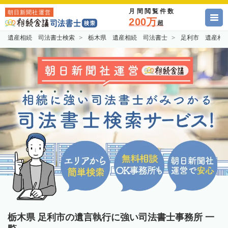
月間閲覧件数
朝日新聞社運営
200万
超
遺産相続 司法書士検索
栃木県 遺産相続 司法書士
足利市 遺産相
栃木県 足利市の遺言執行に強い司法書士事務所 一