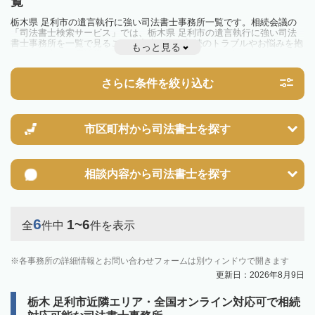
覧
栃木県 足利市の遺言執行に強い司法書士事務所一覧です。相続会議の
「司法書士検索サービス」では、栃木県 足利市の遺言執行に強い司法
書士事務所を一覧で見ることが出来ます。相続のトラブルやお悩みを抱
もっと見る
えている方は一度近隣の司法書士に相談してみましょう。
さらに条件を絞り込む
市区町村から
司法書士を探す
相談内容から
司法書士を探す
6
1~6
全
件中
件を表示
各事務所の詳細情報とお問い合わせフォームは別ウィンドウで開きます
更新日：2026年8月9日
栃木 足利市近隣エリア・全国オンライン対応可で相続