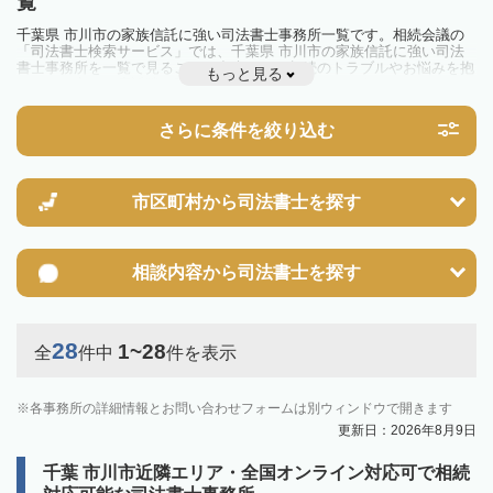
覧
千葉県 市川市の家族信託に強い司法書士事務所一覧です。相続会議の
「司法書士検索サービス」では、千葉県 市川市の家族信託に強い司法
書士事務所を一覧で見ることが出来ます。相続のトラブルやお悩みを抱
もっと見る
えている方は一度近隣の司法書士に相談してみましょう。
さらに条件を絞り込む
市区町村から
司法書士を探す
相談内容から
司法書士を探す
28
1~28
全
件中
件を表示
各事務所の詳細情報とお問い合わせフォームは別ウィンドウで開きます
更新日：2026年8月9日
千葉 市川市近隣エリア・全国オンライン対応可で相続