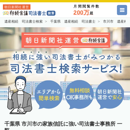
月間閲覧件数
朝日新聞社運営
200万
超
遺産相続 司法書士検索
千葉県 遺産相続 司法書士
市川市 遺産相
千葉県 市川市の家族信託に強い司法書士事務所 一