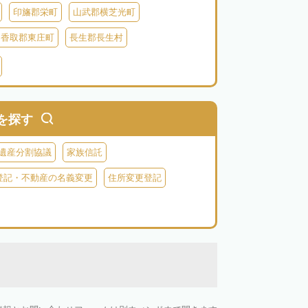
印旛郡栄町
山武郡横芝光町
香取郡東庄町
長生郡長生村
生郡長柄町
夷隅郡大多喜町
夷隅郡御宿町
を探す
遺産分割協議
家族信託
登記・不動産の名義変更
住所変更登記