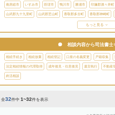
南房総市
いすみ市
匝瑳市
鴨川市
勝浦市
印旛郡酒々井町
山武郡九十九里町
山武郡芝山町
香取郡多古町
香取郡神崎町
長生郡一宮町
長生郡白子町
長生郡長南町
長生郡睦沢町
長
もっと見る
安房郡鋸南町
相談内容から
司法書士
相続手続き
相続放棄
相続登記
口座の名義変更
戸籍収集
法定相続情報の代理取得
成年後見・任意後見
遺言執行
不動産
終活相談
32
1~32
全
件中
件を表示