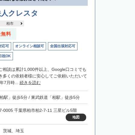
法人クレスタ
柏市
談無料
対応可
オンライン相談可
全国出張対応可
日祝OK
相談は累計1,000件以上、Google口コミでも
き多くの依頼者様に安心してご依頼いただいて
年7月時...
続きを読む
「柏駅」徒歩5分 / 東武鉄道「柏駅」徒歩5分
7-0005 千葉県柏市柏2-7-11 三星ビル5階
地図
、茨城、埼玉