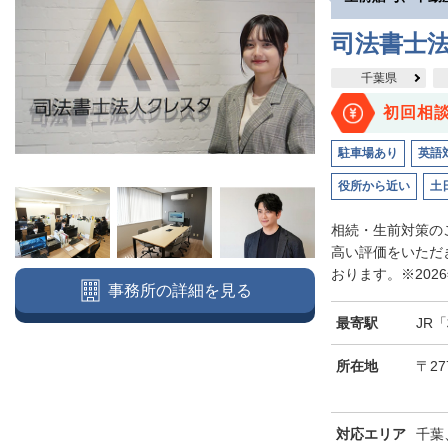
司法書士
千葉県
初回相
駐車場あり
英語
役所から近い
土
相続・生前対策のご
高い評価をいただ
おります。※2026
事務所の詳細を見る
最寄駅
JR
所在地
〒27
対応エリア
千葉