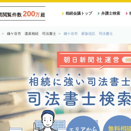
200
相続会議トップ
弁護士検索
間閲覧件数
万
超
鎌ケ谷市 遺産相続 司法書士
鎌ケ谷市 家族信託 司法書士