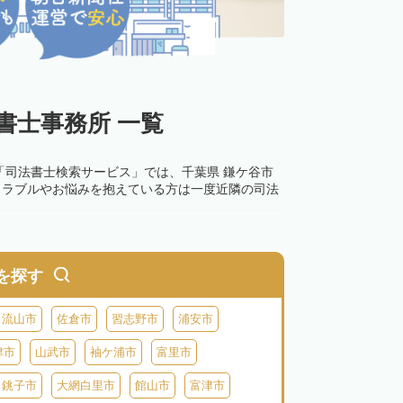
書士事務所 一覧
「司法書士検索サービス」では、千葉県 鎌ケ谷市
トラブルやお悩みを抱えている方は一度近隣の司法
を探す
流山市
佐倉市
習志野市
浦安市
津市
山武市
袖ケ浦市
富里市
銚子市
大網白里市
館山市
富津市