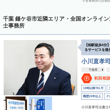
各事務所の詳細
千葉 鎌ケ谷市近隣エリア・全国オンライ
士事務所
【柏駅徒歩4分
るサービスを提
小川直孝
千葉県
初回相
19時以降TEL可
職歴20年以上
ク
小川直孝司法書士