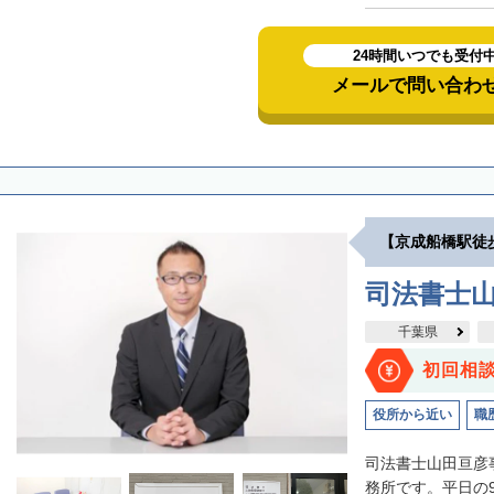
24時間いつでも受付
メールで問い合わ
【京成船橋駅徒
司法書士
千葉県
初回相
役所から近い
職
司法書士山田亘彦
務所です。平日の