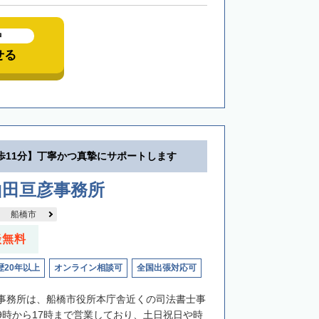
中
せる
歩11分】丁寧かつ真摯にサポートします
山田亘彦事務所
船橋市
談無料
歴20年以上
オンライン相談可
全国出張対応可
事務所は、船橋市役所本庁舎近くの司法書士事
9時から17時まで営業しており、土日祝日や時