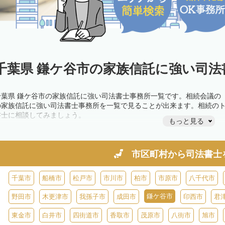
千葉県 鎌ケ谷市の家族信託に強い司法
千葉県 鎌ケ谷市の家族信託に強い司法書士事務所一覧です。相続会議の
の家族信託に強い司法書士事務所を一覧で見ることが出来ます。相続の
書士に相談してみましょう。
もっと見る
市区町村から
司法書士
千葉市
船橋市
松戸市
市川市
柏市
市原市
八千代市
鎌ケ谷市
野田市
木更津市
我孫子市
成田市
印西市
君
東金市
白井市
四街道市
香取市
茂原市
八街市
旭市