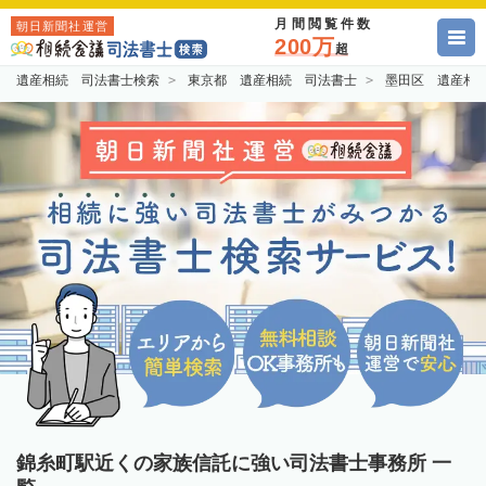
月間閲覧件数
朝日新聞社運営
200万
超
遺産相続 司法書士検索
東京都 遺産相続 司法書士
墨田区 遺産相
錦糸町駅近くの家族信託に強い司法書士事務所 一