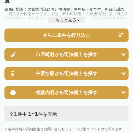
覧
錦糸町駅近くの家族信託に強い司法書士事務所一覧です。相続会議の
「司法書士検索サービス」では、錦糸町駅近くの家族信託に強い司法書
士事務所を一覧で見ることが出来ます。相続のトラブルやお悩みを抱え
もっと見る
ている方は一度近隣の司法書士に相談してみましょう。
さらに条件を絞り込む
市区町村から
司法書士を探す
主要な駅から
司法書士を探す
相談内容から
司法書士を探す
1
1~1
全
件中
件を表示
各事務所の詳細情報とお問い合わせフォームは別ウィンドウで開きます