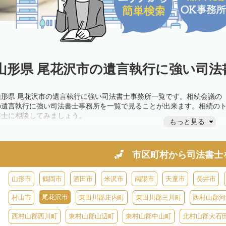
山形県 尾花沢市の遺言執行に強い司法
山形県 尾花沢市の遺言執行に強い司法書士事務所一覧です。相続会議の
の遺言執行に強い司法書士事務所を一覧で見ることが出来ます。相続の
書士に相談してみましょう。
もっと見る
市区町村から
司法書士
山形市
鶴岡市
酒田市
米沢市
南陽市
天童市
長井市
尾花沢市
村山市
東田川郡庄内町
東田川郡三川町
西村山郡河
西村山郡西川町
東村山郡山辺町
東村山郡中山町
北村山郡大石