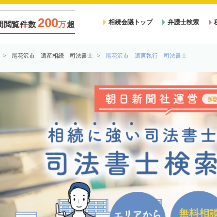
200
相続会議トップ
弁護士検索
間閲覧件数
万
超
尾花沢市 遺産相続 司法書士
尾花沢市 遺言執行 司法書士