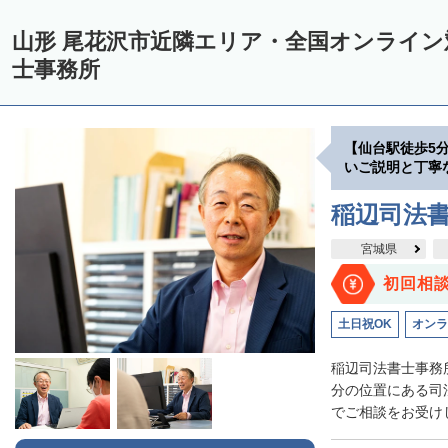
山形 尾花沢市近隣エリア・全国オンライ
士事務所
【仙台駅徒歩5
いご説明と丁寧
稲辺司法
宮城県
初回相
土日祝OK
オンラ
稲辺司法書士事務
分の位置にある司
でご相談をお受けし