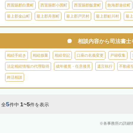
西置賜郡白鷹町
西置賜郡小国町
西置賜郡飯豊町
飽海郡遊佐町
最上郡金山町
最上郡舟形町
最上郡戸沢村
最上郡鮭川村
最
相談内容から
司法書士
相続手続き
相続放棄
相続登記
口座の名義変更
戸籍収集
法定相続情報の代理取得
成年後見・任意後見
遺言執行
不動産
終活相談
5
1~5
全
件中
件を表示
各事務所の詳細