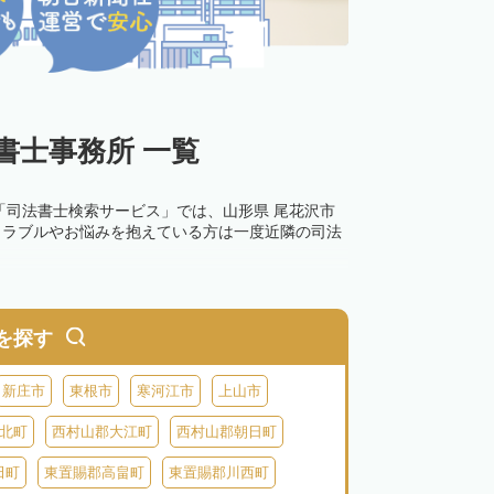
書士事務所 一覧
「司法書士検索サービス」では、山形県 尾花沢市
トラブルやお悩みを抱えている方は一度近隣の司法
を探す
新庄市
東根市
寒河江市
上山市
北町
西村山郡大江町
西村山郡朝日町
田町
東置賜郡高畠町
東置賜郡川西町