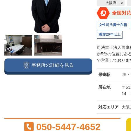
大阪府
全国対
女性司法書士在籍
職歴20年以上
司法書士法人西事
歩5分の位置にあ
で営業しております
事務所の詳細を見る
最寄駅
JR
所在地
〒5
14
対応エリア
大阪
050-5447-4652