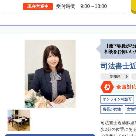
受付時間 9:00～18:00
現在営業中
【池下駅徒歩2
相談をお伺いい
司法書士
愛知県
全国対
オンライン相談可
所長が女性
女性
司法書士近藤麻里
歩2分の位置にあ