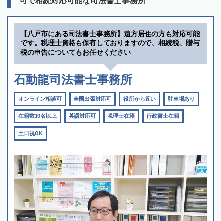
可で相続対応可能な司法書士事務所
【八戸市にある司法書士事務所】遠方居住の方も対応可能
です。税理士資格も保有しておりますので、相続税、贈与
税の申告についてもお任せください
石動龍司法書士事務所
オンライン相談可
全国出張対応可
役所から近い
駐車場あり
在籍数10名以上
英語対応可
税理士在籍
行政書士在籍
土日祝OK