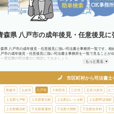
青森県 八戸市の成年後見・任意後見に
青森県 八戸市の成年後見・任意後見に強い司法書士事務所一覧です。相
八戸市の成年後見・任意後見に強い司法書士事務所を一覧で見ることが
は一度近隣の司法書士に相談してみましょう。
もっと見る
市区町村から
司法書士
八戸市
青森市
弘前市
十和田市
三沢市
五所川原市
む
上北郡七戸町
上北郡東北町
上北郡おいらせ町
上北郡野辺地町
上北郡横浜町
下北郡東通村
下北郡大間町
下北郡佐井村
下