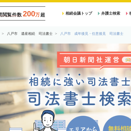
200
相続会議トップ
弁護士検索
間閲覧件数
万
超
八戸市 遺産相続 司法書士
八戸市 成年後見・任意後見 司法書士