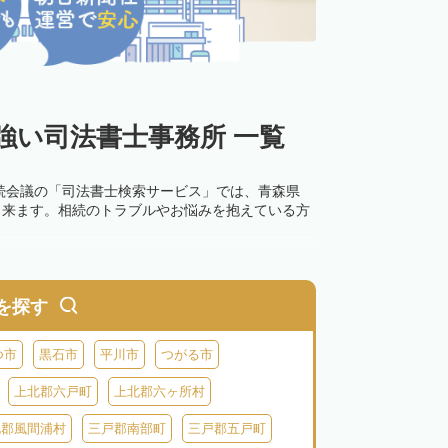
強い司法書士事務所 一覧
続会議の「司法書士検索サービス」では、青森県
出来ます。相続のトラブルやお悩みを抱えている方
を探す
つ市
黒石市
平川市
つがる市
上北郡六戸町
上北郡六ヶ所村
北郡風間浦村
三戸郡南部町
三戸郡五戸町