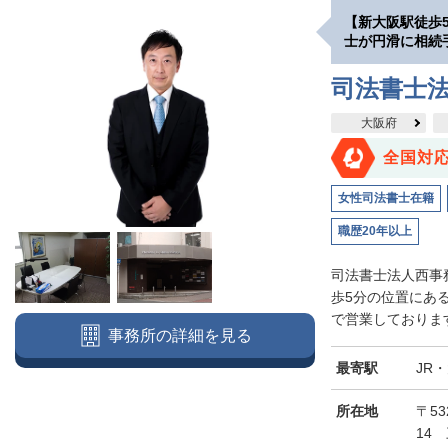
【新大阪駅徒歩
士が円滑に相続
司法書士
大阪府
全国対
女性司法書士在籍
職歴20年以上
司法書士法人西事
歩5分の位置にあ
で営業しております
事務所の詳細を見る
最寄駅
JR
所在地
〒5
14