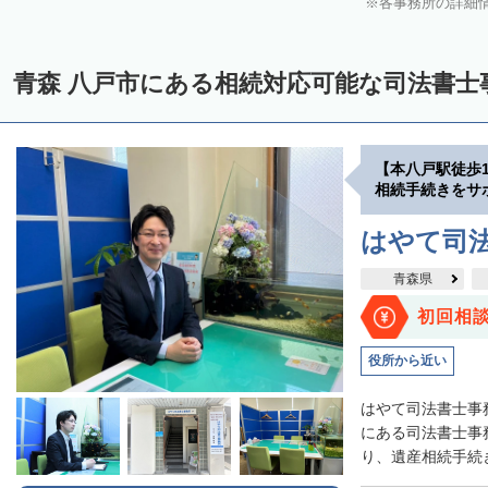
各事務所の詳細
青森 八戸市にある相続対応可能な司法書士
【本八戸駅徒歩
相続手続きをサ
はやて司
青森県
初回相
役所から近い
はやて司法書士事
にある司法書士事
り、遺産相続手続き