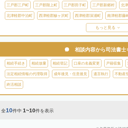
三戸郡三戸町
三戸郡階上町
三戸郡田子町
三戸郡新郷村
北
北津軽郡中泊町
西津軽郡鰺ヶ沢町
西津軽郡深浦町
南津軽郡藤
東津軽郡平内町
東津軽郡外ヶ浜町
東津軽郡蓬田村
東津軽郡今
もっと見る
相談内容から
司法書士
相続手続き
相続放棄
相続登記
口座の名義変更
戸籍収集
法定相続情報の代理取得
成年後見・任意後見
遺言執行
不動産
終活相談
10
1~10
全
件中
件を表示