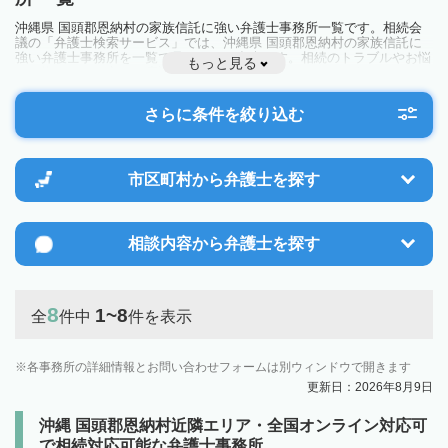
沖縄県 国頭郡恩納村の家族信託に強い弁護士事務所一覧です。相続会
議の「弁護士検索サービス」では、沖縄県 国頭郡恩納村の家族信託に
強い弁護士事務所を一覧で見ることが出来ます。相続のトラブルやお悩
もっと見る
みを抱えている方は一度近隣の弁護士に相談してみましょう。
さらに条件を絞り込む
市区町村から
弁護士を探す
相談内容から
弁護士を探す
8
1~8
全
件中
件を表示
各事務所の詳細情報とお問い合わせフォームは別ウィンドウで開きます
更新日：2026年8月9日
沖縄 国頭郡恩納村近隣エリア・全国オンライン対応可
で相続対応可能な弁護士事務所