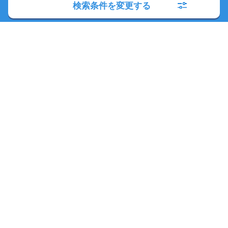
検索条件を変更する
朝日新聞社の関連サイト
このサイトについて
サイトポリシー
相続会議利用規約
相続会議プライバシーポリシー
利用者情報の外部送信
プライバシーポータル
運営会社
広告ガイド
お問い合わせ
Copyright© The Asahi Shimbun Company. All Rights Reserved.