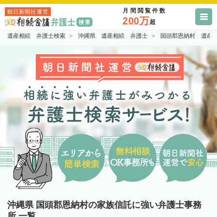
月間閲覧件数
朝日新聞社運営
200万
超
遺産相続 弁護士検索
沖縄県 遺産相続 弁護士
国頭郡恩納村 遺産
沖縄県 国頭郡恩納村の家族信託に強い弁護士事務
所 一覧