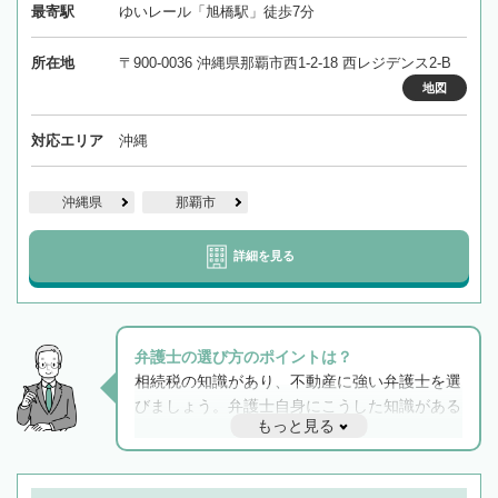
最寄駅
ゆいレール「旭橋駅」徒歩7分
所在地
〒900-0036 沖縄県那覇市西1-2-18 西レジデンス2-B
地図
対応エリア
沖縄
沖縄県
那覇市
詳細を見る
弁護士の選び方のポイントは？
相続税の知識があり、不動産に強い弁護士を選
びましょう。弁護士自身にこうした知識がある
もっと見る
と他士業との連携もスムーズに進み、トラブル
解決のみならず相続をトータルで任せることが
できます。また、相続は感情がからむ分野なの