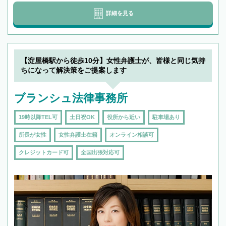
詳細を見る
【淀屋橋駅から徒歩10分】女性弁護士が、皆様と同じ気持
ちになって解決策をご提案します
ブランシュ法律事務所
19時以降TEL可
土日祝OK
役所から近い
駐車場あり
所長が女性
女性弁護士在籍
オンライン相談可
クレジットカード可
全国出張対応可