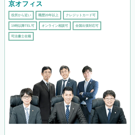
京オフィス
役所から近い
職歴20年以上
クレジットカード可
19時以降TEL可
オンライン相談可
全国出張対応可
司法書士在籍