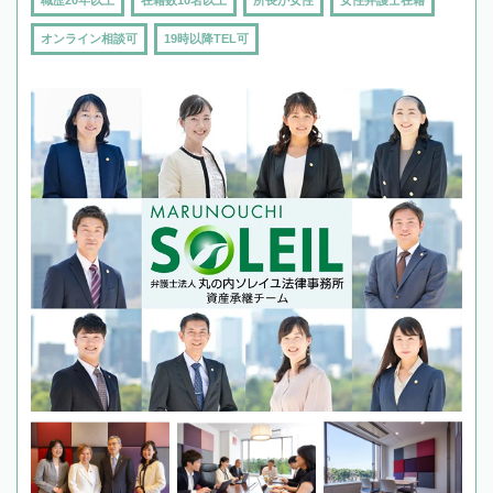
職歴20年以上
在籍数10名以上
所長が女性
女性弁護士在籍
オンライン相談可
19時以降TEL可