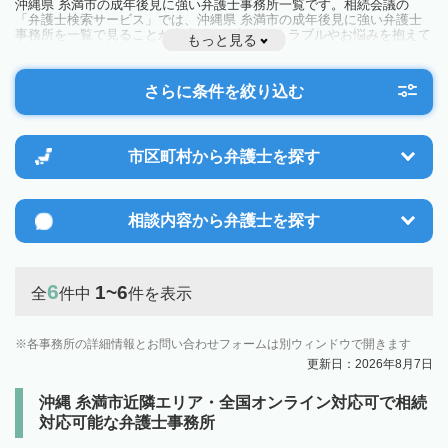
沖縄県 糸満市の成年後見に強い弁護士事務所一覧です。相続会議の
「弁護士検索サービス」では、沖縄県 糸満市の成年後見に強い弁護士
事務所を一覧で見ることが出来ます。相続のトラブルやお悩みを抱えて
もっと見る
いる方は一度近隣の弁護士に相談してみましょう。
さらに条件を絞り込む
市区町村から
弁護士を探す
相談内容から
弁護士を探す
6
1~6
全
件中
件を表示
各事務所の詳細情報とお問い合わせフォームは別ウィンドウで開きます
更新日：2026年8月7日
沖縄 糸満市近隣エリア・全国オンライン対応可で相続
対応可能な弁護士事務所