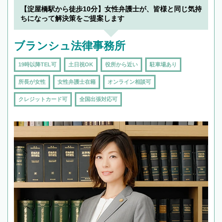
でフィーリングも重要です。実際に電話や面談
【淀屋橋駅から徒歩10分】女性弁護士が、皆様と同じ気持
で複数の弁護士と会話をしてウマが合う方に依
ちになって解決策をご提案します
頼をするのがおすすめです。
ブランシュ法律事務所
19時以降TEL可
土日祝OK
役所から近い
駐車場あり
所長が女性
女性弁護士在籍
オンライン相談可
クレジットカード可
全国出張対応可