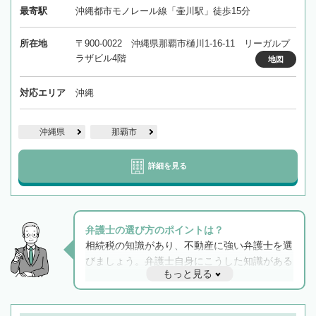
最寄駅
沖縄都市モノレール線「壷川駅」徒歩15分
所在地
〒900-0022 沖縄県那覇市樋川1-16-11 リーガルプ
ラザビル4階
地図
対応エリア
沖縄
沖縄県
那覇市
詳細を見る
弁護士の選び方のポイントは？
相続税の知識があり、不動産に強い弁護士を選
びましょう。弁護士自身にこうした知識がある
もっと見る
と他士業との連携もスムーズに進み、トラブル
解決のみならず相続をトータルで任せることが
できます。また、相続は感情がからむ分野なの