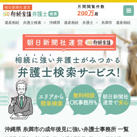
月間閲覧件数
朝日新聞社運営
200万
超
遺産相続 弁護士検索
沖縄県 遺産相続 弁護士
糸満市 遺産相続 
沖縄県 糸満市の成年後見に強い弁護士事務所 一覧