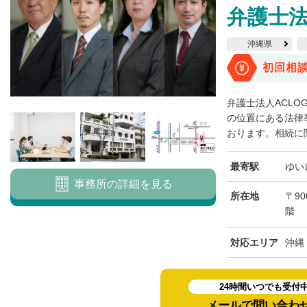
弁護士法
沖縄県
初回相
弁護士法人ACLO
の位置にある法律
おります。相続に関
最寄駅
ゆい
事務所の詳細を見る
所在地
〒90
階
対応エリア
沖縄
24時間いつでも受付
メールで問い合わ