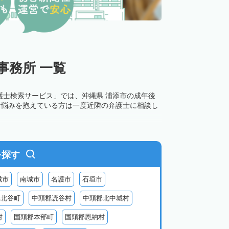
事務所 一覧
護士検索サービス」では、沖縄県 浦添市の成年後
お悩みを抱えている方は一度近隣の弁護士に相談し
を探す
城市
南城市
名護市
石垣市
郡北谷町
中頭郡読谷村
中頭郡北中城村
村
国頭郡本部町
国頭郡恩納村