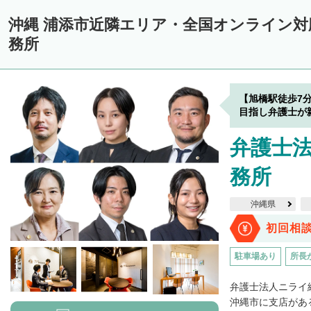
沖縄 浦添市近隣エリア・全国オンライン
務所
【旭橋駅徒歩7
目指し弁護士が
弁護士
務所
沖縄県
初回相
駐車場あり
所長
弁護士法人ニライ
沖縄市に支店があ