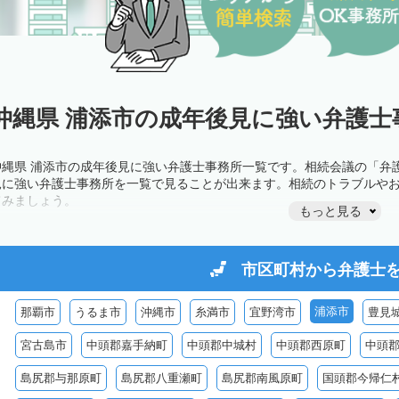
沖縄県 浦添市の成年後見に強い弁護士
沖縄県 浦添市の成年後見に強い弁護士事務所一覧です。相続会議の「弁
見に強い弁護士事務所を一覧で見ることが出来ます。相続のトラブルや
てみましょう。
もっと見る
市区町村から
弁護士
浦添市
那覇市
うるま市
沖縄市
糸満市
宜野湾市
豊見
宮古島市
中頭郡嘉手納町
中頭郡中城村
中頭郡西原町
中頭
島尻郡与那原町
島尻郡八重瀬町
島尻郡南風原町
国頭郡今帰仁