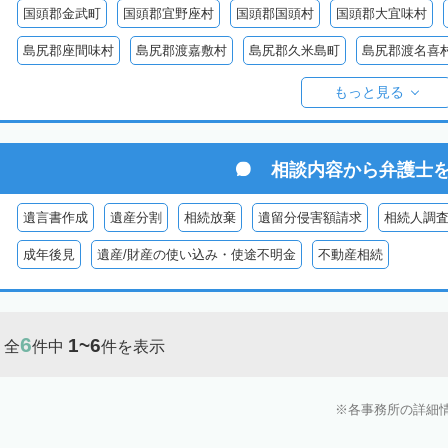
国頭郡金武町
国頭郡宜野座村
国頭郡国頭村
国頭郡大宜味村
島尻郡座間味村
島尻郡渡嘉敷村
島尻郡久米島町
島尻郡渡名喜
島尻郡伊平屋村
島尻郡南大東村
島尻郡北大東村
宮古郡多良間
もっと見る
相談内容から
弁護士
遺言書作成
遺産分割
相続放棄
遺留分侵害額請求
相続人調
成年後見
遺産/財産の使い込み・使途不明金
不動産相続
6
1~6
全
件中
件を表示
各事務所の詳細