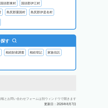
国頭郡東村
国頭郡伊江村
村
島尻郡粟国村
島尻郡伊是名村
村
八重山郡竹富町
八重山郡与那国町
を探す
査
相続財産調査
相続登記
家族信託
情報とお問い合わせフォームは別ウィンドウで開きます
更新日：2026年8月7日