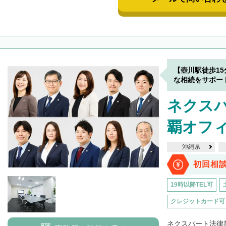
【壺川駅徒歩1
な相続をサポー
ネクス
覇オフ
沖縄県
初回相
19時以降TEL可
クレジットカード可
ネクスパート法律