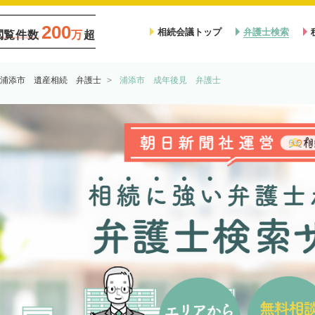
200
相続会議トップ
弁護士検索
閲覧件数
万
超
浦添市 遺産相続 弁護士
浦添市 成年後見 弁護士