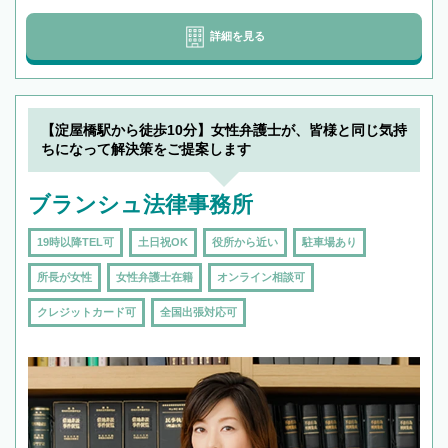
詳細を見る
【淀屋橋駅から徒歩10分】女性弁護士が、皆様と同じ気持
ちになって解決策をご提案します
ブランシュ法律事務所
19時以降TEL可
土日祝OK
役所から近い
駐車場あり
所長が女性
女性弁護士在籍
オンライン相談可
クレジットカード可
全国出張対応可