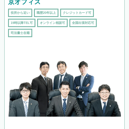
京オフィス
役所から近い
職歴20年以上
クレジットカード可
19時以降TEL可
オンライン相談可
全国出張対応可
司法書士在籍