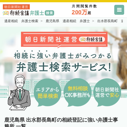
月間閲覧件数
朝日新聞社運営
200万
超
遺産相続 弁護士検索
鹿児島県 遺産相続 弁護士
出水郡長島町 遺
鹿児島県 出水郡長島町の相続登記に強い弁護士事
務所 一覧