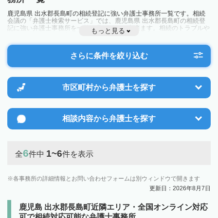
鹿児島県 出水郡長島町の相続登記に強い弁護士事務所一覧です。相続
会議の「弁護士検索サービス」では、鹿児島県 出水郡長島町の相続登
記に強い弁護士事務所を一覧で見ることが出来ます。相続のトラブルや
もっと見る
お悩みを抱えている方は一度近隣の弁護士に相談してみましょう。
さらに条件を絞り込む
市区町村から
弁護士を探す
相談内容から
弁護士を探す
6
1~6
全
件中
件を表示
各事務所の詳細情報とお問い合わせフォームは別ウィンドウで開きます
更新日：2026年8月7日
鹿児島 出水郡長島町近隣エリア・全国オンライン対応
可で相続対応可能な弁護士事務所