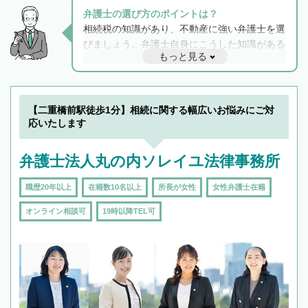
弁護士の選び方のポイントは？
相続税の知識があり、不動産に強い弁護士を選
びましょう。弁護士自身にこうした知識がある
もっと見る
と他士業との連携もスムーズに進み、トラブル
解決のみならず相続をトータルで任せることが
できます。また、相続は感情がからむ分野なの
でフィーリングも重要です。実際に電話や面談
【二重橋前駅徒歩1分】相続に関する幅広いお悩みにご対
で複数の弁護士と会話をしてウマが合う方に依
応いたします
頼をするのがおすすめです。
弁護士法人丸の内ソレイユ法律事務所
職歴20年以上
在籍数10名以上
所長が女性
女性弁護士在籍
オンライン相談可
19時以降TEL可