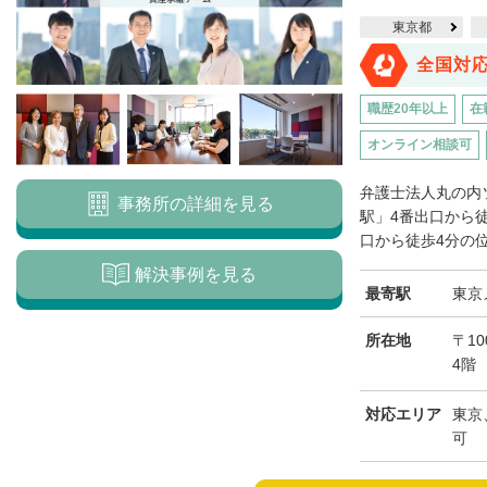
東京都
全国対
職歴20年以上
在
オンライン相談可
弁護士法人丸の内
事務所の詳細を見る
駅」4番出口から
口から徒歩4分の位
解決事例を見る
最寄駅
東京
所在地
〒10
4階
対応エリア
東京
可