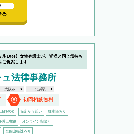
中
せる
徒歩10分】女性弁護士が、皆様と同じ気持ち
をご提案します
シュ法律事務所
大阪市
北浜駅
応
初回相談無料
土日祝OK
役所から近い
駐車場あり
弁護士在籍
オンライン相談可
全国出張対応可