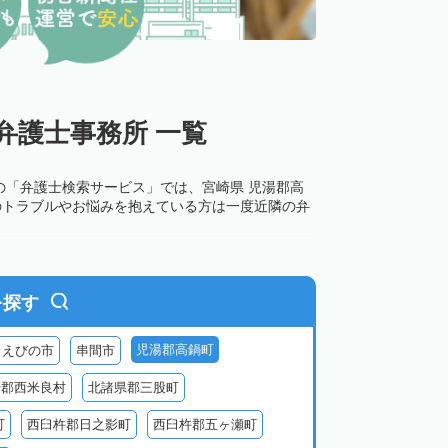
弁護士事務所 一覧
の「弁護士検索サービス」では、宮崎県 児湯郡高
のトラブルやお悩みを抱えている方は一度近隣の弁
を探す
児湯郡高鍋町
えびの市
串間市
湯郡西米良村
北諸県郡三股町
町
西臼杵郡日之影町
西臼杵郡五ヶ瀬町