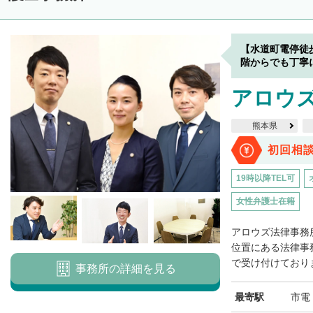
【水道町電停徒
階からでも丁寧
アロウ
熊本県
初回相
19時以降TEL可
女性弁護士在籍
アロウズ法律事務
位置にある法律事
で受け付けておりま
事務所の詳細を見る
最寄駅
市電