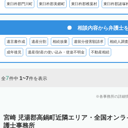
東臼杵郡門川町
東臼杵郡美郷町
東臼杵郡椎葉村
東臼杵郡諸塚
相談内容から
弁護士
遺言書作成
遺産分割
相続放棄
遺留分侵害額請求
相続人調
成年後見
遺産/財産の使い込み・使途不明金
不動産相続
7
1~7
全
件中
件を表示
各事務所の詳細
宮崎 児湯郡高鍋町近隣エリア・全国オン
護士事務所