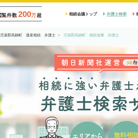
200
相続会議トップ
弁護士検索
閲覧件数
万
超
児湯郡高鍋町 遺産相続 弁護士
児湯郡高鍋町 相続放棄 弁護士