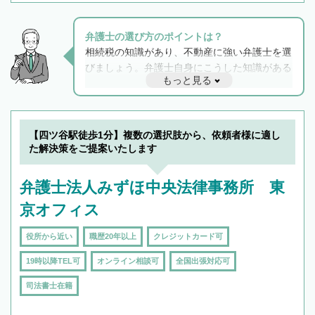
弁護士の選び方のポイントは？
相続税の知識があり、不動産に強い弁護士を選
びましょう。弁護士自身にこうした知識がある
もっと見る
と他士業との連携もスムーズに進み、トラブル
解決のみならず相続をトータルで任せることが
できます。また、相続は感情がからむ分野なの
でフィーリングも重要です。実際に電話や面談
【四ツ谷駅徒歩1分】複数の選択肢から、依頼者様に適し
で複数の弁護士と会話をしてウマが合う方に依
た解決策をご提案いたします
頼をするのがおすすめです。
弁護士法人みずほ中央法律事務所 東
京オフィス
役所から近い
職歴20年以上
クレジットカード可
19時以降TEL可
オンライン相談可
全国出張対応可
司法書士在籍