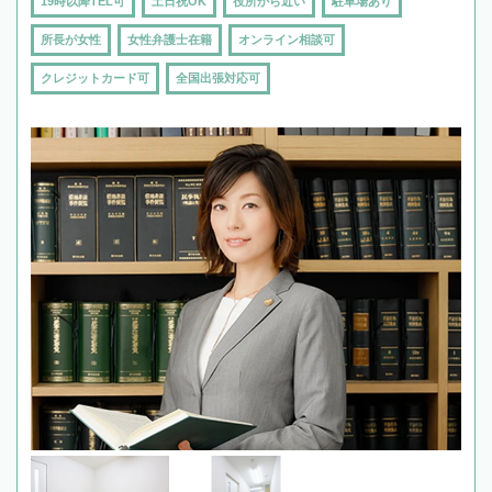
19時以降TEL可
土日祝OK
役所から近い
駐車場あり
所長が女性
女性弁護士在籍
オンライン相談可
クレジットカード可
全国出張対応可