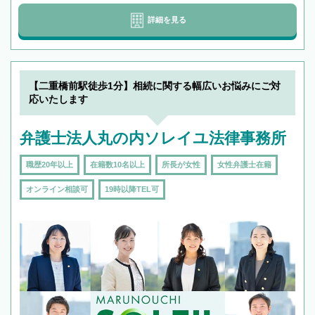
詳細を見る
【二重橋前駅徒歩1分】相続に関する幅広いお悩みにご対
応いたします
弁護士法人丸の内ソレイユ法律事務所
職歴20年以上
在籍数10名以上
所長が女性
女性弁護士在籍
オンライン相談可
19時以降TEL可