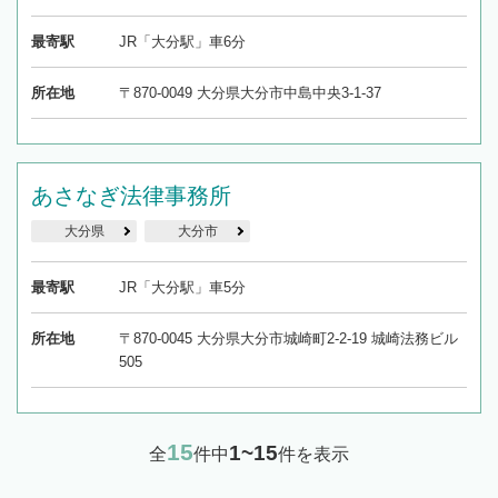
最寄駅
JR「大分駅」車6分
所在地
〒870-0049 大分県大分市中島中央3-1-37
あさなぎ法律事務所
大分県
大分市
最寄駅
JR「大分駅」車5分
所在地
〒870-0045 大分県大分市城崎町2-2-19 城崎法務ビル
505
15
1~15
全
件中
件を表示