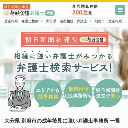
月間閲覧件数
朝日新聞社運営
200万
超
遺産相続 弁護士検索
大分県 遺産相続 弁護士
別府市 遺産相続 
大分県 別府市の成年後見に強い弁護士事務所 一覧