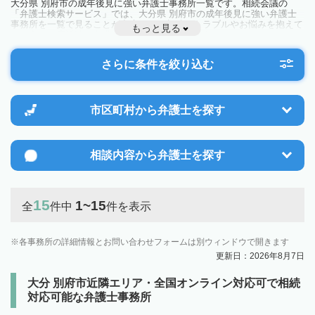
大分県 別府市の成年後見に強い弁護士事務所一覧です。相続会議の
「弁護士検索サービス」では、大分県 別府市の成年後見に強い弁護士
事務所を一覧で見ることが出来ます。相続のトラブルやお悩みを抱えて
もっと見る
いる方は一度近隣の弁護士に相談してみましょう。
さらに条件を絞り込む
市区町村から
弁護士を探す
相談内容から
弁護士を探す
15
1~15
全
件中
件を表示
各事務所の詳細情報とお問い合わせフォームは別ウィンドウで開きます
更新日：2026年8月7日
大分 別府市近隣エリア・全国オンライン対応可で相続
対応可能な弁護士事務所