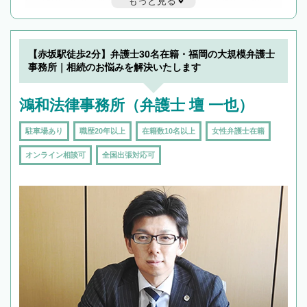
もっと見る
遅い時間の相談が増えそうな場合はそのような事務所に絞り込
んで検索してみましょう。
19時以降TEL可の条件
を加えて再検索
【赤坂駅徒歩2分】弁護士30名在籍・福岡の大規模弁護士
事務所｜相続のお悩みを解決いたします
鴻和法律事務所（弁護士 壇 一也）
駐車場あり
職歴20年以上
在籍数10名以上
女性弁護士在籍
オンライン相談可
全国出張対応可