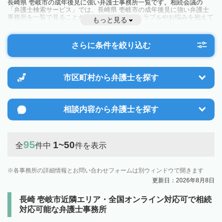
長崎県 壱岐市の成年後見に強い弁護士事務所一覧です。相続会議の
「弁護士検索サービス」では、長崎県 壱岐市の成年後見に強い弁護士
事務所を一覧で見ることが出来ます。相続のトラブルやお悩みを抱えて
もっと見る
いる方は一度近隣の弁護士に相談してみましょう。
さらに条件を絞り込む
市区町村から
弁護士を探す
相談内容から
弁護士を探す
95
1~50
全
件中
件を表示
各事務所の詳細情報とお問い合わせフォームは別ウィンドウで開きます
更新日：2026年8月8日
長崎 壱岐市近隣エリア・全国オンライン対応可で相続
対応可能な弁護士事務所