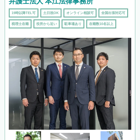
弁護士法人 本江法律事務所
19時以降TEL可
土日祝OK
オンライン相談可
全国出張対応可
税理士在籍
役所から近い
駐車場あり
在籍数10名以上