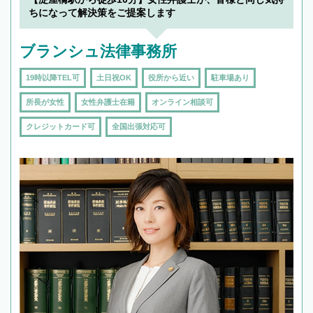
ちになって解決策をご提案します
ブランシュ法律事務所
19時以降TEL可
土日祝OK
役所から近い
駐車場あり
所長が女性
女性弁護士在籍
オンライン相談可
クレジットカード可
全国出張対応可