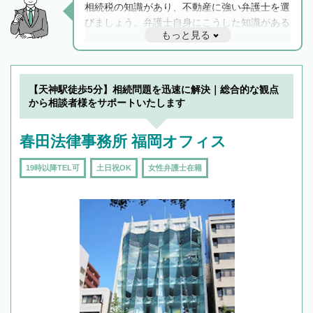
相続税の知識があり、不動産に強い弁護士を選
びましょう。弁護士自身にこうした知識がある
もっと見る
と他士業との連携もスムーズに進み、トラブル
解決のみならず相続をトータルで任せることが
できます。また、相続は感情がからむ分野なの
でフィーリングも重要です。実際に電話や面談
【天神駅徒歩5分】相続問題を迅速に解決｜総合的な観点
で複数の弁護士と会話をしてウマが合う方に依
から相談者様をサポートいたします
頼をするのがおすすめです。
春田法律事務所 福岡オフィス
19時以降TEL可
土日祝OK
女性弁護士在籍