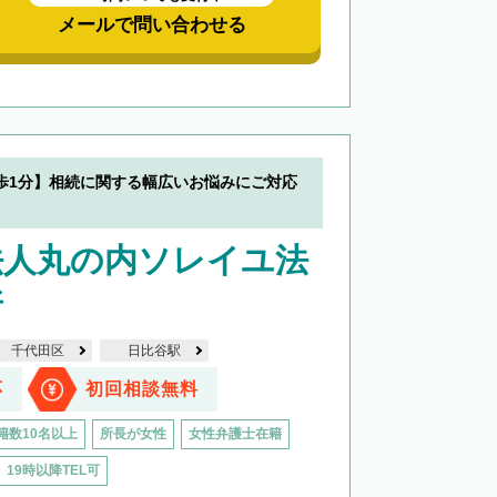
メールで問い合わせる
歩1分】相続に関する幅広いお悩みにご対応
法人丸の内ソレイユ法
所
千代田区
日比谷駅
応
初回相談無料
籍数10名以上
所長が女性
女性弁護士在籍
19時以降TEL可