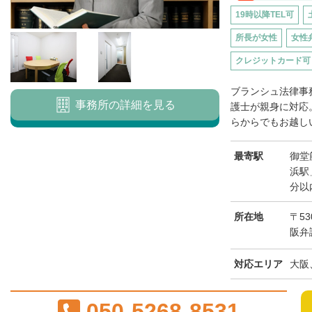
19時以降TEL可
所長が女性
女性
クレジットカード可
ブランシュ法律事
事務所の詳細を見る
護士が親身に対応
らからでもお越しい
最寄駅
御堂
浜駅
分以
所在地
〒53
阪弁
対応エリア
大阪
050-5268-8531