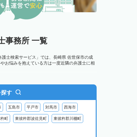
士事務所 一覧
弁護士検索サービス」では、長崎県 佐世保市の成
ルやお悩みを抱えている方は一度近隣の弁護士に相
を探す
市
五島市
平戸市
対馬市
西海市
彼杵町
東彼杵郡波佐見町
東彼杵郡川棚町