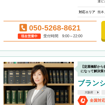
運ビ
対応エリア
熊本
050-5268-8621
受付時間 9:00～22:00
現在営業中
【淀屋橋駅から
になって解決策
ブラン
大阪府
全国対