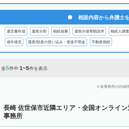
相談内容から
弁護士
遺言書作成
遺産分割
相続放棄
遺留分侵害額請求
相続人調
成年後見
遺産/財産の使い込み・使途不明金
不動産相続
5
1~5
全
件中
件を表示
各事務所の詳細
長崎 佐世保市近隣エリア・全国オンライ
事務所