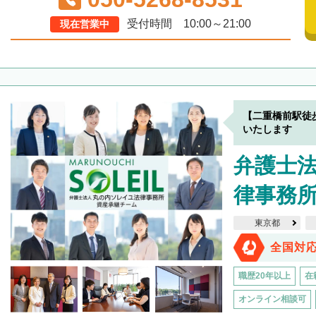
受付時間 10:00～21:00
現在営業中
【二重橋前駅徒
いたします
弁護士
律事務
東京都
全国対
職歴20年以上
在
オンライン相談可