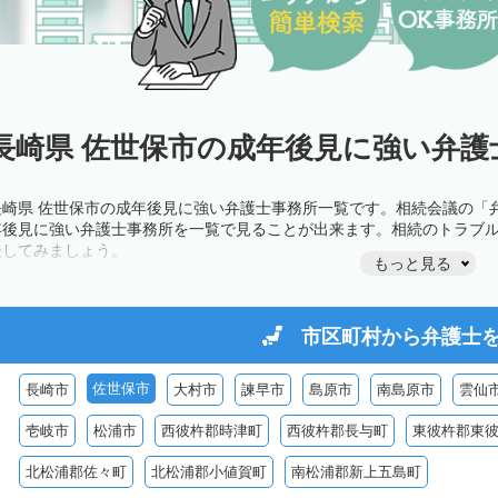
長崎県 佐世保市の成年後見に強い弁護
長崎県 佐世保市の成年後見に強い弁護士事務所一覧です。相続会議の「
年後見に強い弁護士事務所を一覧で見ることが出来ます。相続のトラブ
談してみましょう。
もっと見る
市区町村から
弁護士
佐世保市
長崎市
大村市
諫早市
島原市
南島原市
雲仙
壱岐市
松浦市
西彼杵郡時津町
西彼杵郡長与町
東彼杵郡東
北松浦郡佐々町
北松浦郡小値賀町
南松浦郡新上五島町