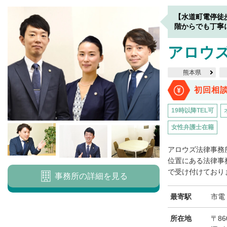
【水道町電停徒
階からでも丁寧
アロウ
熊本県
初回相
19時以降TEL可
女性弁護士在籍
アロウズ法律事務
位置にある法律事
で受け付けておりま
事務所の詳細を見る
最寄駅
市電
所在地
〒8