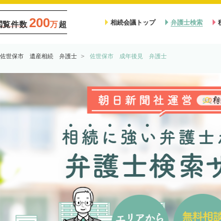
200
相続会議トップ
弁護士検索
閲覧件数
万
超
佐世保市 遺産相続 弁護士
佐世保市 成年後見 弁護士