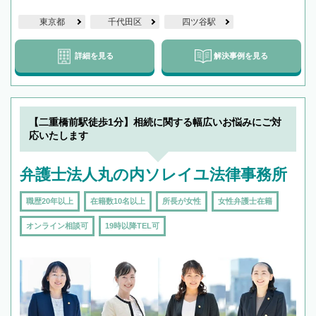
東京都
千代田区
四ツ谷駅
詳細を見る
解決事例を見る
【二重橋前駅徒歩1分】相続に関する幅広いお悩みにご対
応いたします
弁護士法人丸の内ソレイユ法律事務所
職歴20年以上
在籍数10名以上
所長が女性
女性弁護士在籍
オンライン相談可
19時以降TEL可