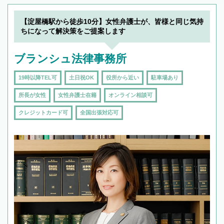
19時以降TEL可の条件
を加えて再検索
【淀屋橋駅から徒歩10分】女性弁護士が、皆様と同じ気持
ちになって解決策をご提案します
ブランシュ法律事務所
19時以降TEL可
土日祝OK
役所から近い
駐車場あり
所長が女性
女性弁護士在籍
オンライン相談可
クレジットカード可
全国出張対応可