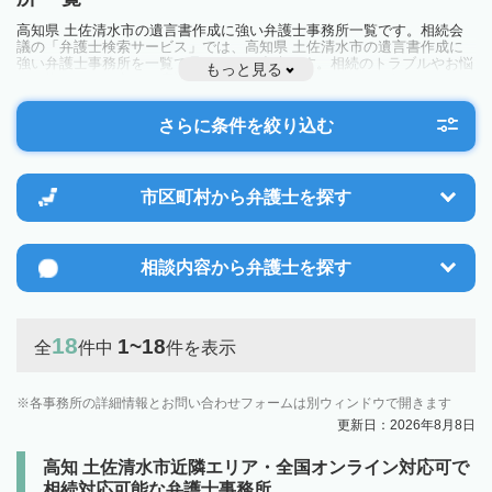
高知県 土佐清水市の遺言書作成に強い弁護士事務所一覧です。相続会
議の「弁護士検索サービス」では、高知県 土佐清水市の遺言書作成に
強い弁護士事務所を一覧で見ることが出来ます。相続のトラブルやお悩
もっと見る
みを抱えている方は一度近隣の弁護士に相談してみましょう。
さらに条件を絞り込む
市区町村から
弁護士を探す
相談内容から
弁護士を探す
18
1~18
全
件中
件を表示
各事務所の詳細情報とお問い合わせフォームは別ウィンドウで開きます
更新日：2026年8月8日
高知 土佐清水市近隣エリア・全国オンライン対応可で
相続対応可能な弁護士事務所