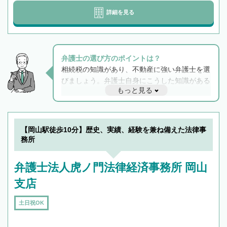
詳細を見る
弁護士の選び方のポイントは？
相続税の知識があり、不動産に強い弁護士を選
びましょう。弁護士自身にこうした知識がある
もっと見る
と他士業との連携もスムーズに進み、トラブル
解決のみならず相続をトータルで任せることが
できます。また、相続は感情がからむ分野なの
でフィーリングも重要です。実際に電話や面談
【岡山駅徒歩10分】歴史、実績、経験を兼ね備えた法律事
で複数の弁護士と会話をしてウマが合う方に依
務所
頼をするのがおすすめです。
弁護士法人虎ノ門法律経済事務所 岡山
支店
土日祝OK