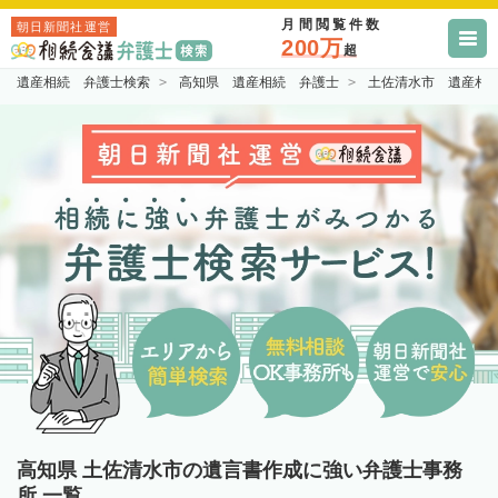
月間閲覧件数
朝日新聞社運営
200万
超
遺産相続 弁護士検索
高知県 遺産相続 弁護士
土佐清水市 遺産相
高知県 土佐清水市の遺言書作成に強い弁護士事務
所 一覧