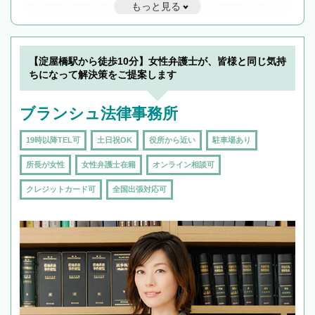
もっと見る
遅い時間の相談が増えそうな場合はそのような事務所に絞り込
んで検索してみましょう。
19時以降TEL可の条件
を加えて再検索
【淀屋橋駅から徒歩10分】女性弁護士が、皆様と同じ気持
ちになって解決策をご提案します
ブランシュ法律事務所
19時以降TEL可
土日祝OK
役所から近い
駐車場あり
所長が女性
女性弁護士在籍
オンライン相談可
クレジットカード可
全国出張対応可