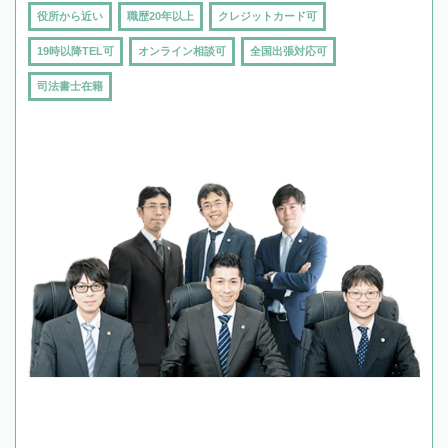
役所から近い
職歴20年以上
クレジットカード可
19時以降TEL可
オンライン相談可
全国出張対応可
司法書士在籍