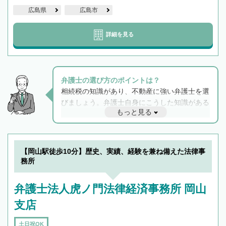
広島県
広島市
詳細を見る
弁護士の選び方のポイントは？
相続税の知識があり、不動産に強い弁護士を選
びましょう。弁護士自身にこうした知識がある
もっと見る
と他士業との連携もスムーズに進み、トラブル
解決のみならず相続をトータルで任せることが
できます。また、相続は感情がからむ分野なの
でフィーリングも重要です。実際に電話や面談
【岡山駅徒歩10分】歴史、実績、経験を兼ね備えた法律事
で複数の弁護士と会話をしてウマが合う方に依
務所
頼をするのがおすすめです。
弁護士法人虎ノ門法律経済事務所 岡山
支店
土日祝OK