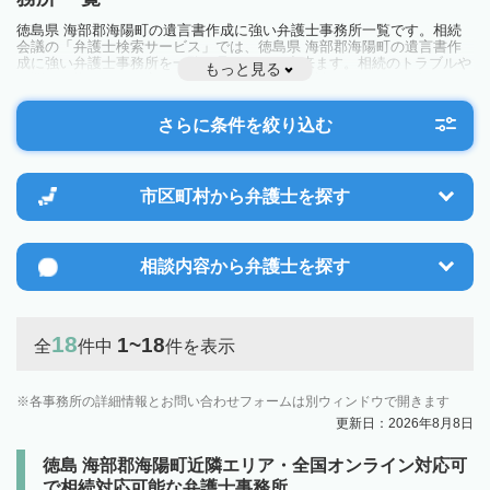
徳島県 海部郡海陽町の遺言書作成に強い弁護士事務所一覧です。相続
会議の「弁護士検索サービス」では、徳島県 海部郡海陽町の遺言書作
成に強い弁護士事務所を一覧で見ることが出来ます。相続のトラブルや
もっと見る
お悩みを抱えている方は一度近隣の弁護士に相談してみましょう。
さらに条件を絞り込む
市区町村から
弁護士を探す
相談内容から
弁護士を探す
18
1~18
全
件中
件を表示
各事務所の詳細情報とお問い合わせフォームは別ウィンドウで開きます
更新日：2026年8月8日
徳島 海部郡海陽町近隣エリア・全国オンライン対応可
で相続対応可能な弁護士事務所