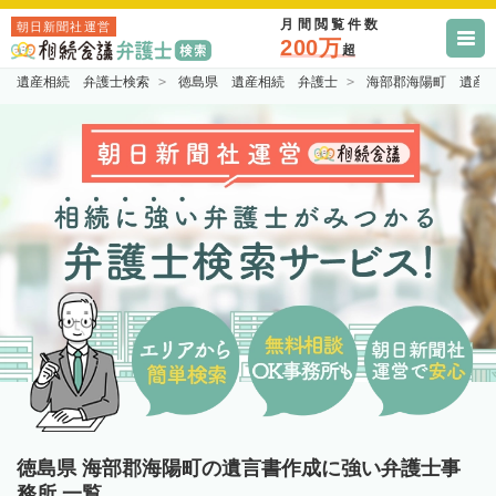
月間閲覧件数
朝日新聞社運営
200万
超
遺産相続 弁護士検索
徳島県 遺産相続 弁護士
海部郡海陽町 遺産
徳島県 海部郡海陽町の遺言書作成に強い弁護士事
務所 一覧