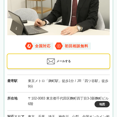
全国対応
初回相談無料
メールする
最寄駅
東京メトロ「麹町駅」徒歩1分 / JR「四ツ谷駅」徒歩
9分
所在地
〒102-0083 東京都千代田区麴町四丁目3-3新麴町ビル
6階
地図
対応エリア
東京、千葉、埼玉、神奈川、山梨、全国オンライン相