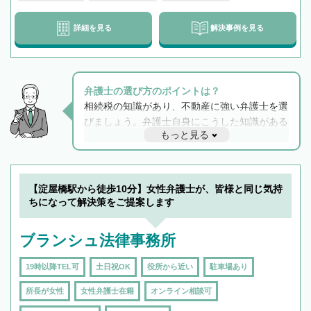
詳細を見る
解決事例を見る
弁護士の選び方のポイントは？
相続税の知識があり、不動産に強い弁護士を選
びましょう。弁護士自身にこうした知識がある
もっと見る
と他士業との連携もスムーズに進み、トラブル
解決のみならず相続をトータルで任せることが
できます。また、相続は感情がからむ分野なの
でフィーリングも重要です。実際に電話や面談
【淀屋橋駅から徒歩10分】女性弁護士が、皆様と同じ気持
で複数の弁護士と会話をしてウマが合う方に依
ちになって解決策をご提案します
頼をするのがおすすめです。
ブランシュ法律事務所
19時以降TEL可
土日祝OK
役所から近い
駐車場あり
所長が女性
女性弁護士在籍
オンライン相談可