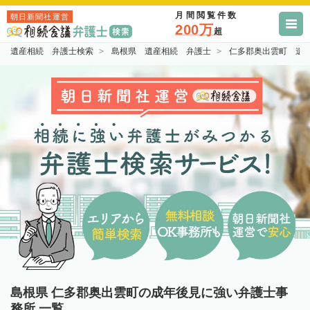
月間閲覧件数
朝日新聞社運営
200万
超
遺産相続 弁護士検索
島根県 遺産相続 弁護士
仁多郡奥出雲町 遺
島根県 仁多郡奥出雲町の成年後見に強い弁護士事
務所 一覧