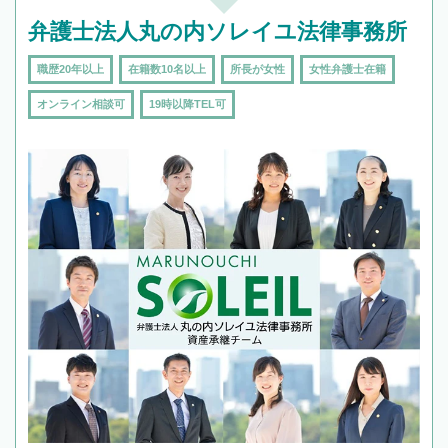
弁護士法人丸の内ソレイユ法律事務所
職歴20年以上
在籍数10名以上
所長が女性
女性弁護士在籍
オンライン相談可
19時以降TEL可