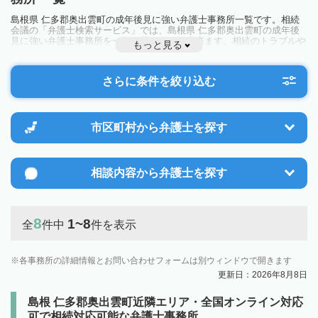
島根県 仁多郡奥出雲町の成年後見に強い弁護士事務所一覧です。相続
会議の「弁護士検索サービス」では、島根県 仁多郡奥出雲町の成年後
見に強い弁護士事務所を一覧で見ることが出来ます。相続のトラブルや
もっと見る
お悩みを抱えている方は一度近隣の弁護士に相談してみましょう。
さらに条件を絞り込む
市区町村から
弁護士を探す
相談内容から
弁護士を探す
8
1~8
全
件中
件を表示
各事務所の詳細情報とお問い合わせフォームは別ウィンドウで開きます
更新日：2026年8月8日
島根 仁多郡奥出雲町近隣エリア・全国オンライン対応
可で相続対応可能な弁護士事務所