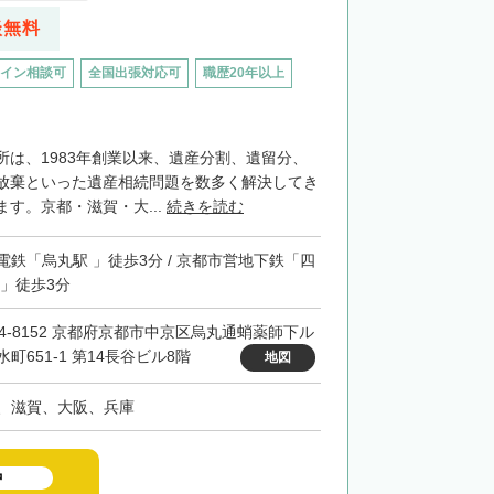
談無料
イン相談可
全国出張対応可
職歴20年以上
所は、1983年創業以来、遺産分割、遺留分、
放棄といった遺産相続問題を数多く解決してき
す。京都・滋賀・大...
続きを読む
電鉄「烏丸駅 」徒歩3分 / 京都市営地下鉄「四
 」徒歩3分
04-8152 京都府京都市中京区烏丸通蛸薬師下ル
町651-1 第14長谷ビル8階
地図
、滋賀、大阪、兵庫
中