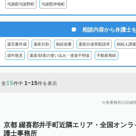
与謝郡与謝野町
与謝郡伊根町
相談内容から
弁護士
遺言書作成
遺産分割
相続放棄
遺留分侵害額請求
相続人調
成年後見
遺産/財産の使い込み・使途不明金
不動産相続
15
1~15
全
件中
件を表示
各事務所の詳細
京都 綴喜郡井手町近隣エリア・全国オン
護士事務所