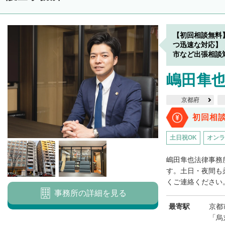
【初回相談無料
つ迅速な対応】
市など出張相談
嶋田隼
京都府
初回相
土日祝OK
オンラ
嶋田隼也法律事務
す。土日・夜間も
くご連絡ください。
事務所の詳細を見る
最寄駅
京都
「烏