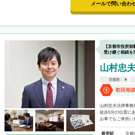
メールで問い合わ
【京都市役所前
受け継ぐ相続を
山村忠
京都府
初回相
山村忠夫法律事務
徒歩5分の位置に
お車でもご来所いた
最寄駅
京都