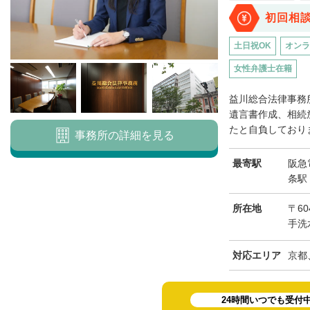
初回相
土日祝OK
オンラ
女性弁護士在籍
益川総合法律事務
遺言書作成、相続
たと自負しておりま
事務所の詳細を見る
最寄駅
阪急
条駅
所在地
〒6
手洗水
対応エリア
京都
24時間いつでも受付