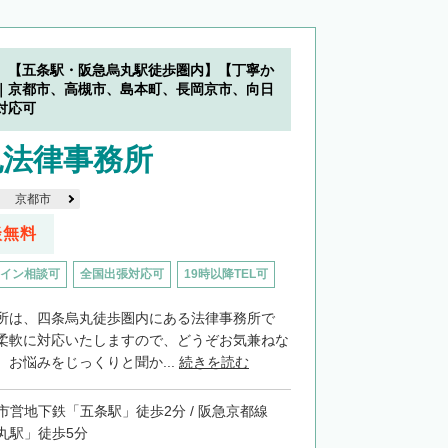
】【五条駅・阪急烏丸駅徒歩圏内】【丁寧か
｜京都市、高槻市、島本町、長岡京市、向日
対応可
也法律事務所
京都市
談無料
イン相談可
全国出張対応可
19時以降TEL可
所は、四条烏丸徒歩圏内にある法律事務所で
柔軟に対応いたしますので、どうぞお気兼ねな
お悩みをじっくりと聞か...
続きを読む
市営地下鉄「五条駅」徒歩2分 / 阪急京都線
丸駅」徒歩5分