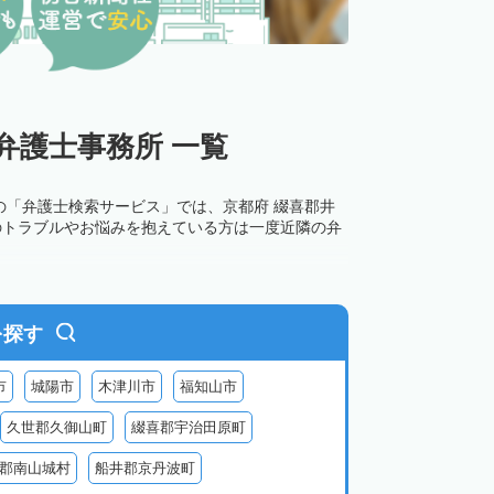
弁護士事務所 一覧
の「弁護士検索サービス」では、京都府 綴喜郡井
のトラブルやお悩みを抱えている方は一度近隣の弁
を探す
市
城陽市
木津川市
福知山市
久世郡久御山町
綴喜郡宇治田原町
郡南山城村
船井郡京丹波町