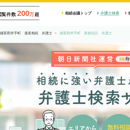
200
相続会議トップ
弁護士検索
閲覧件数
万
超
綴喜郡井手町 遺産相続 弁護士
綴喜郡井手町 家族信託 弁護士