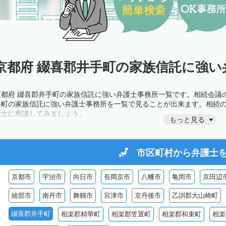
京都府 綴喜郡井手町の家族信託に強い
京都府 綴喜郡井手町の家族信託に強い弁護士事務所一覧です。相続会議
手町の家族信託に強い弁護士事務所を一覧で見ることが出来ます。相続
護士に相談してみましょう。
もっと見る
市区町村から
弁護士
京都市
宇治市
向日市
長岡京市
八幡市
亀岡市
京田辺
綾部市
南丹市
舞鶴市
宮津市
京丹後市
乙訓郡大山崎町
綴喜郡井手町
相楽郡精華町
相楽郡笠置町
相楽郡和束町
相楽