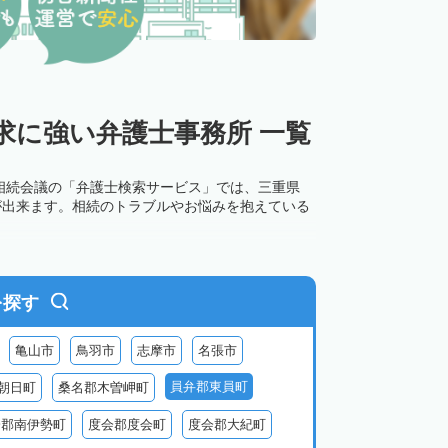
求に強い弁護士事務所 一覧
相続会議の「弁護士検索サービス」では、三重県
が出来ます。相続のトラブルやお悩みを抱えている
を探す
亀山市
鳥羽市
志摩市
名張市
員弁郡東員町
朝日町
桑名郡木曽岬町
会郡南伊勢町
度会郡度会町
度会郡大紀町