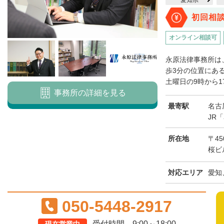
愛知県
初回相
オンライン相談可
永原法律事務所は
歩3分の位置にあ
土曜日の9時から1
事務所の詳細を見る
最寄駅
名古
JR
所在地
〒45
桜ビ
対応エリア
愛知
050-5448-2917
受付時間 9:00～18:00