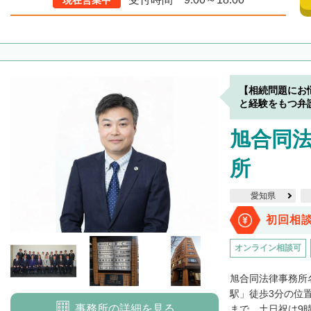
現在営業中
【相続問題にお
と経験をもつ弁
旭合同法
所
愛知県
初回相
オンライン相談可
旭合同法律事務所
駅」徒歩3分の位
事務所の詳細を見る
まで、土日祝は9時