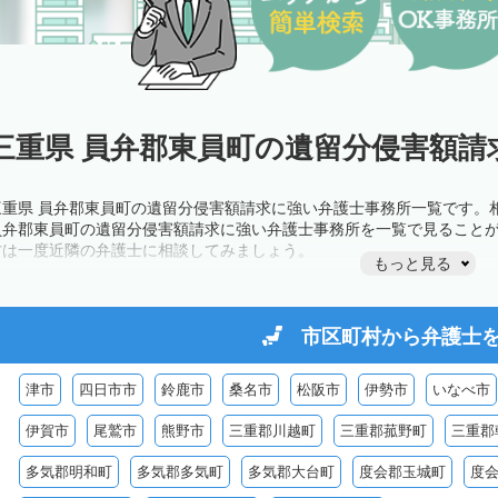
三重県 員弁郡東員町の遺留分侵害額請
三重県 員弁郡東員町の遺留分侵害額請求に強い弁護士事務所一覧です。
員弁郡東員町の遺留分侵害額請求に強い弁護士事務所を一覧で見ること
方は一度近隣の弁護士に相談してみましょう。
もっと見る
市区町村から
弁護士
津市
四日市市
鈴鹿市
桑名市
松阪市
伊勢市
いなべ市
伊賀市
尾鷲市
熊野市
三重郡川越町
三重郡菰野町
三重郡
多気郡明和町
多気郡多気町
多気郡大台町
度会郡玉城町
度