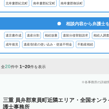
北牟婁郡紀北町
南牟婁郡紀宝町
南牟婁郡御浜町
相談内容から
弁護士
遺言書作成
遺産分割
相続放棄
遺留分侵害額請求
相続人調
成年後見
遺産/財産の使い込み・使途不明金
不動産相続
20
1~20
全
件中
件を表示
各事務所の詳細
三重 員弁郡東員町近隣エリア・全国オン
護士事務所