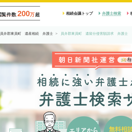
200
相続会議トップ
弁護士検索
閲覧件数
万
超
員弁郡東員町 遺産相続 弁護士
員弁郡東員町 遺留分侵害額請求 弁護士