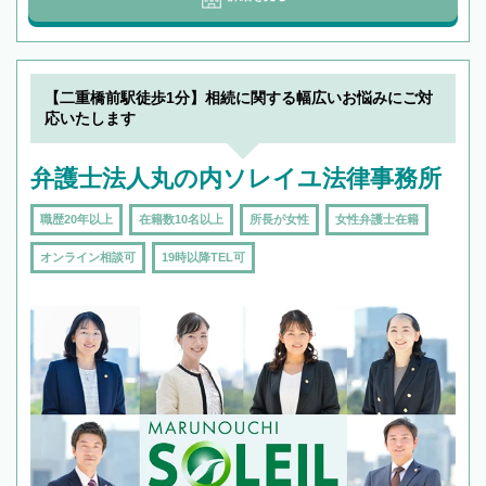
【二重橋前駅徒歩1分】相続に関する幅広いお悩みにご対
応いたします
弁護士法人丸の内ソレイユ法律事務所
職歴20年以上
在籍数10名以上
所長が女性
女性弁護士在籍
オンライン相談可
19時以降TEL可