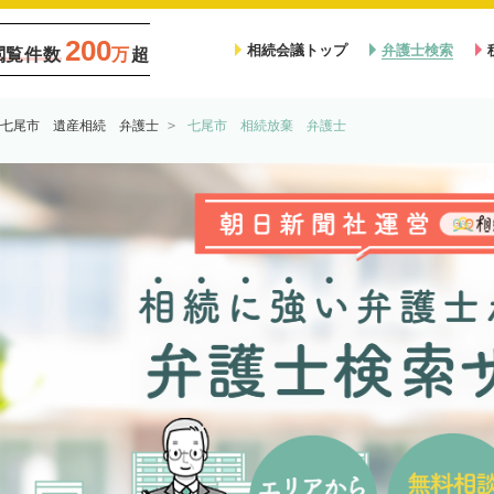
200
相続会議トップ
弁護士検索
閲覧件数
万
超
七尾市 遺産相続 弁護士
七尾市 相続放棄 弁護士