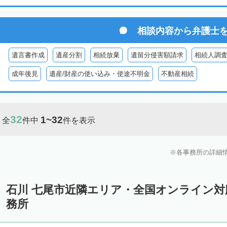
相談内容から
弁護士
遺言書作成
遺産分割
相続放棄
遺留分侵害額請求
相続人調
成年後見
遺産/財産の使い込み・使途不明金
不動産相続
32
1~32
全
件中
件を表示
各事務所の詳細
石川 七尾市近隣エリア・全国オンライン
務所