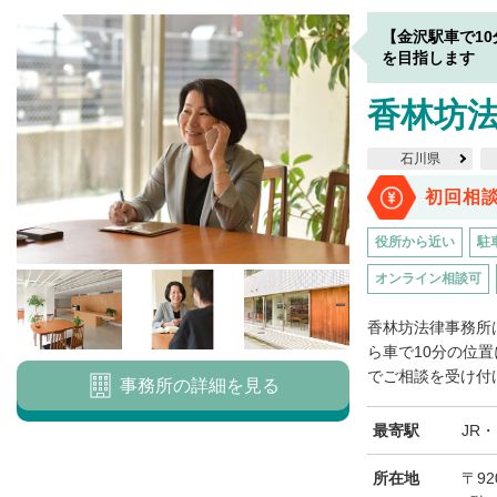
【金沢駅車で1
を目指します
香林坊
石川県
初回相
役所から近い
駐
オンライン相談可
香林坊法律事務所
ら車で10分の位
でご相談を受け付け
事務所の詳細を見る
最寄駅
JR
所在地
〒92