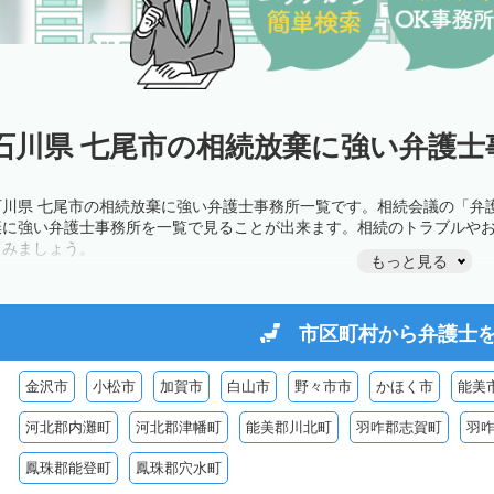
石川県 七尾市の相続放棄に強い弁護士
石川県 七尾市の相続放棄に強い弁護士事務所一覧です。相続会議の「弁
棄に強い弁護士事務所を一覧で見ることが出来ます。相続のトラブルや
てみましょう。
もっと見る
市区町村から
弁護士
金沢市
小松市
加賀市
白山市
野々市市
かほく市
能美
河北郡内灘町
河北郡津幡町
能美郡川北町
羽咋郡志賀町
羽
鳳珠郡能登町
鳳珠郡穴水町