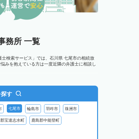
事務所 一覧
護士検索サービス」では、石川県 七尾市の相続放
お悩みを抱えている方は一度近隣の弁護士に相談し
を探す
七尾市
市
輪島市
羽咋市
珠洲市
咋郡宝達志水町
鹿島郡中能登町