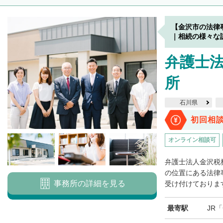
【金沢市の法律
｜相続の様々な
弁護士
所
石川県
初回相
オンライン相談可
弁護士法人金沢税
の位置にある法律
事務所の詳細を見る
受け付けております
最寄駅
JR