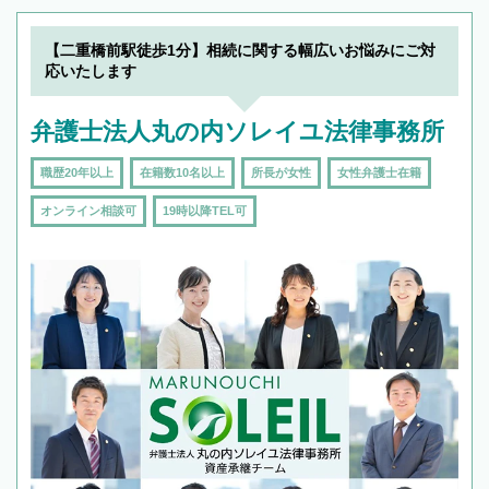
できます。また、相続は感情がからむ分野なの
でフィーリングも重要です。実際に電話や面談
【二重橋前駅徒歩1分】相続に関する幅広いお悩みにご対
で複数の弁護士と会話をしてウマが合う方に依
応いたします
頼をするのがおすすめです。
弁護士法人丸の内ソレイユ法律事務所
職歴20年以上
在籍数10名以上
所長が女性
女性弁護士在籍
オンライン相談可
19時以降TEL可