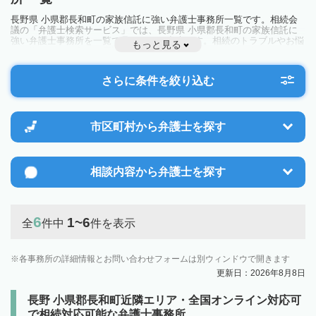
長野県 小県郡長和町の家族信託に強い弁護士事務所一覧です。相続会
議の「弁護士検索サービス」では、長野県 小県郡長和町の家族信託に
強い弁護士事務所を一覧で見ることが出来ます。相続のトラブルやお悩
もっと見る
みを抱えている方は一度近隣の弁護士に相談してみましょう。
さらに条件を絞り込む
市区町村から
弁護士を探す
相談内容から
弁護士を探す
6
1~6
全
件中
件を表示
各事務所の詳細情報とお問い合わせフォームは別ウィンドウで開きます
更新日：2026年8月8日
長野 小県郡長和町近隣エリア・全国オンライン対応可
で相続対応可能な弁護士事務所