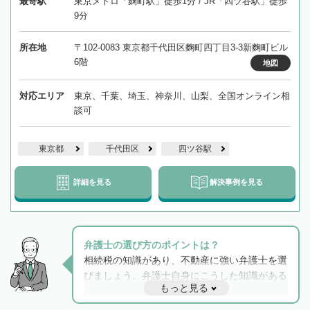
最寄駅
東京メトロ「麹町駅」徒歩1分 / JR「四ツ谷駅」徒歩
9分
所在地
〒102-0083 東京都千代田区麴町四丁目3-3新麴町ビル
6階
地図
対応エリア
東京、千葉、埼玉、神奈川、山梨、全国オンライン相
談可
東京都
千代田区
四ツ谷駅
詳細を見る
解決事例を見る
弁護士の選び方のポイントは？
相続税の知識があり、不動産に強い弁護士を選
びましょう。弁護士自身にこうした知識がある
もっと見る
と他士業との連携もスムーズに進み、トラブル
解決のみならず相続をトータルで任せることが