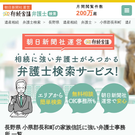
月間閲覧件数
朝日新聞社運営
200万
超
遺産相続 弁護士検索
長野県 遺産相続 弁護士
小県郡長和町 遺産
長野県 小県郡長和町の家族信託に強い弁護士事務
所 一覧