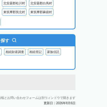
北安曇郡松川村
北安曇郡白馬村
東筑摩郡筑北村
東筑摩郡麻績村
北佐久郡御代田町
北佐久郡立科町
牧村
南佐久郡南相木村
南佐久郡北相木村
木曽郡上松町
木曽郡南木曽町
を探す
上伊那郡辰野町
上伊那郡宮田村
査
相続財産調査
相続登記
家族信託
森町
下伊那郡松川町
下伊那郡豊丘村
村
下伊那郡泰阜村
下伊那郡天龍村
村
情報とお問い合わせフォームは別ウィンドウで開きます
更新日：2026年8月6日