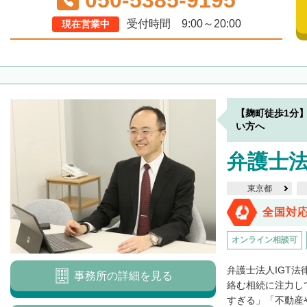
050-5385-9195
受付時間 9:00～20:00
現在営業中
【麹町徒歩1分
い方へ
弁護士法
東京都
全国対
オンライン相談可
弁護士法人IGT
事務所の詳細を見る
絡む相続に注力し
すぎる」「不動産や