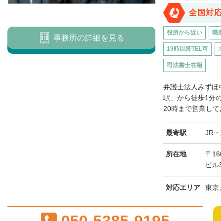
全国対
役所から近い
職
事務所の詳細を見る
19時以降TEL可
司法書士在籍
弁護士法人みずほ
駅」から徒歩1分
20時まで営業して
最寄駅
JR
所在地
〒16
ビル
対応エリア
東京