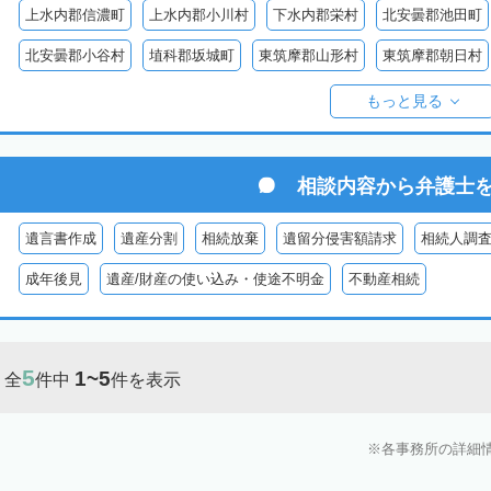
上水内郡信濃町
上水内郡小川村
下水内郡栄村
北安曇郡池田町
北安曇郡小谷村
埴科郡坂城町
東筑摩郡山形村
東筑摩郡朝日村
東筑摩郡生坂村
小県郡長和町
小県郡青木村
北佐久郡軽井沢町
もっと見る
南佐久郡佐久穂町
南佐久郡川上村
南佐久郡小海町
南佐久郡南
諏訪郡下諏訪町
諏訪郡富士見町
諏訪郡原村
木曽郡木曽町
相談内容から
弁護士
木曽郡大桑村
木曽郡木祖村
木曽郡王滝村
上伊那郡箕輪町
遺言書作成
遺産分割
相続放棄
遺留分侵害額請求
相続人調
上伊那郡南箕輪村
上伊那郡飯島町
上伊那郡中川村
下伊那郡高
成年後見
遺産/財産の使い込み・使途不明金
不動産相続
下伊那郡阿智村
下伊那郡喬木村
下伊那郡阿南町
下伊那郡下條
下伊那郡大鹿村
下伊那郡根羽村
下伊那郡売木村
下伊那郡平谷
5
1~5
全
件中
件を表示
各事務所の詳細