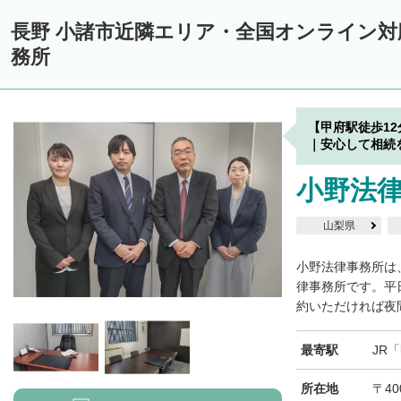
長野 小諸市近隣エリア・全国オンライン
務所
【甲府駅徒歩1
｜安心して相続
小野法
山梨県
小野法律事務所は
律事務所です。平
約いただければ夜間
最寄駅
JR
所在地
〒40