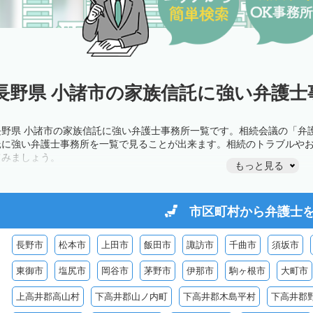
長野県 小諸市の家族信託に強い弁護士
長野県 小諸市の家族信託に強い弁護士事務所一覧です。相続会議の「弁
託に強い弁護士事務所を一覧で見ることが出来ます。相続のトラブルや
てみましょう。
もっと見る
市区町村から
弁護士
長野市
松本市
上田市
飯田市
諏訪市
千曲市
須坂市
東御市
塩尻市
岡谷市
茅野市
伊那市
駒ヶ根市
大町市
上高井郡高山村
下高井郡山ノ内町
下高井郡木島平村
下高井郡