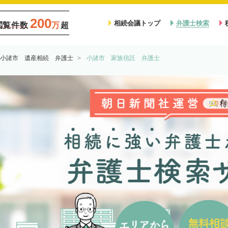
200
相続会議トップ
弁護士検索
閲覧件数
万
超
小諸市 遺産相続 弁護士
小諸市 家族信託 弁護士