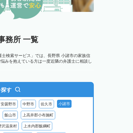
事務所 一覧
護士検索サービス」では、長野県 小諸市の家族信
お悩みを抱えている方は一度近隣の弁護士に相談し
を探す
小諸市
安曇野市
中野市
佐久市
飯山市
上高井郡小布施町
野沢温泉村
上水内郡飯綱町