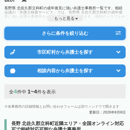
長野県 北佐久郡立科町の成年後見に強い弁護士事務所一覧です。相続
会議の「弁護士検索サービス」では、長野県 北佐久郡立科町の成年後
見に強い弁護士事務所を一覧で見ることが出来ます。相続のトラブルや
もっと見る
お悩みを抱えている方は一度近隣の弁護士に相談してみましょう。
さらに条件を絞り込む
市区町村から
弁護士を探す
相談内容から
弁護士を探す
4
1~4
全
件中
件を表示
各事務所の詳細情報とお問い合わせフォームは別ウィンドウで開きます
更新日：2026年8月8日
長野 北佐久郡立科町近隣エリア・全国オンライン対応
可で相続対応可能な弁護士事務所