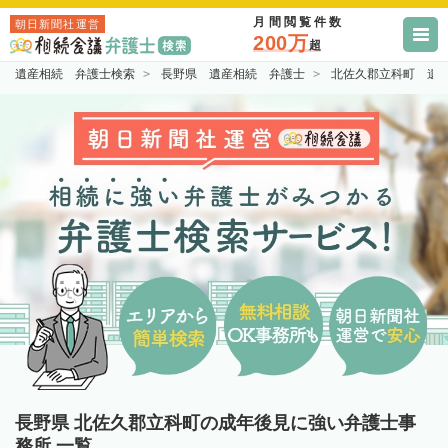
月間閲覧件数
朝日新聞社運営
200万
超
遺産相続 弁護士検索
長野県 遺産相続 弁護士
北佐久郡立科町 遺
長野県 北佐久郡立科町の成年後見に強い弁護士事
務所 一覧