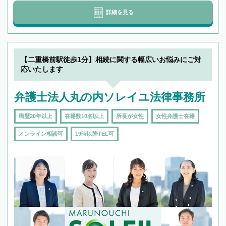
詳細を見る
【二重橋前駅徒歩1分】相続に関する幅広いお悩みにご対
応いたします
弁護士法人丸の内ソレイユ法律事務所
職歴20年以上
在籍数10名以上
所長が女性
女性弁護士在籍
オンライン相談可
19時以降TEL可