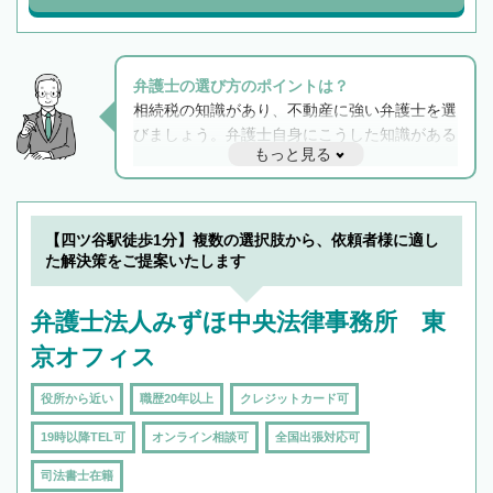
弁護士の選び方のポイントは？
相続税の知識があり、不動産に強い弁護士を選
びましょう。弁護士自身にこうした知識がある
もっと見る
と他士業との連携もスムーズに進み、トラブル
解決のみならず相続をトータルで任せることが
できます。また、相続は感情がからむ分野なの
でフィーリングも重要です。実際に電話や面談
【四ツ谷駅徒歩1分】複数の選択肢から、依頼者様に適し
で複数の弁護士と会話をしてウマが合う方に依
た解決策をご提案いたします
頼をするのがおすすめです。
弁護士法人みずほ中央法律事務所 東
京オフィス
役所から近い
職歴20年以上
クレジットカード可
19時以降TEL可
オンライン相談可
全国出張対応可
司法書士在籍