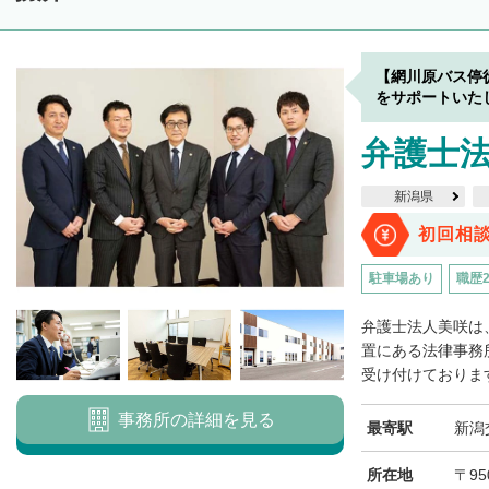
【網川原バス停
をサポートいた
弁護士法
新潟県
初回相
駐車場あり
職歴
弁護士法人美咲は
置にある法律事務
受け付けております
事務所の詳細を見る
最寄駅
新潟
所在地
〒95