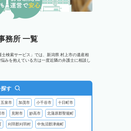
事務所 一覧
護士検索サービス」では、新潟県 村上市の遺産相
お悩みを抱えている方は一度近隣の弁護士に相談し
を探す
五泉市
加茂市
小千谷市
十日町市
川市
見附市
妙高市
北蒲原郡聖籠町
町
刈羽郡刈羽村
中魚沼郡津南町