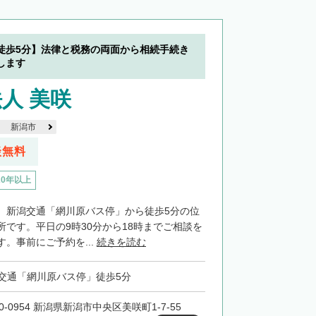
徒歩5分】法律と税務の両面から相続手続き
します
人 美咲
新潟市
談無料
20年以上
、新潟交通「網川原バス停」から徒歩5分の位
所です。平日の9時30分から18時までご相談を
。事前にご予約を...
続きを読む
交通「網川原バス停」徒歩5分
0-0954 新潟県新潟市中央区美咲町1-7-55