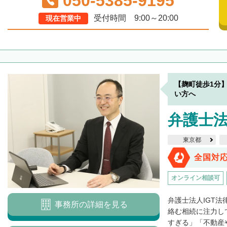
050-5385-9195
受付時間 9:00～20:00
現在営業中
【麹町徒歩1分
い方へ
弁護士法
東京都
全国対
オンライン相談可
弁護士法人IGT
事務所の詳細を見る
絡む相続に注力し
すぎる」「不動産や