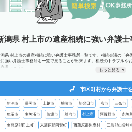
新潟県 村上市の遺産相続に強い弁護士
新潟県 村上市の遺産相続に強い弁護士事務所一覧です。相続会議の「弁
続に強い弁護士事務所を一覧で見ることが出来ます。相続のトラブルや
てみましょう。
もっと見る
市区町村から
弁護士
新潟市
長岡市
上越市
柏崎市
新発田市
燕市
三条市
村上市
魚沼市
南魚沼市
佐渡市
胎内市
阿賀野市
糸魚
南蒲原郡田上町
東蒲原郡阿賀町
西蒲原郡弥彦村
三島郡出雲崎