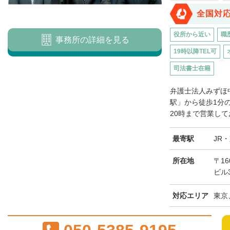
全国対
役所から近い
職
事務所の詳細を見る
19時以降TEL可
司法書士在籍
弁護士法人みずほ
駅」から徒歩1分
20時まで営業して
最寄駅
JR
所在地
〒16
ビル
対応エリア
東京