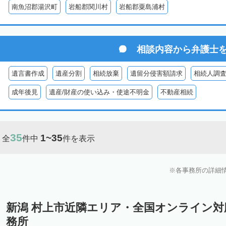
南魚沼郡湯沢町
岩船郡関川村
岩船郡粟島浦村
相談内容から
弁護士
遺言書作成
遺産分割
相続放棄
遺留分侵害額請求
相続人調
成年後見
遺産/財産の使い込み・使途不明金
不動産相続
35
1~35
全
件中
件を表示
各事務所の詳細
新潟 村上市近隣エリア・全国オンライン
務所