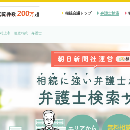
200
相続会議トップ
弁護士検索
閲覧件数
万
超
村上市 遺産相続 弁護士