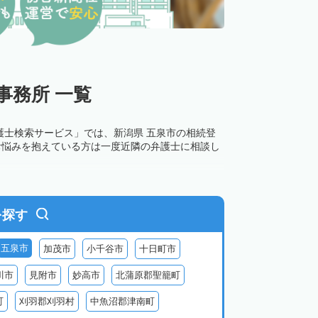
事務所 一覧
護士検索サービス」では、新潟県 五泉市の相続登
お悩みを抱えている方は一度近隣の弁護士に相談し
を探す
五泉市
加茂市
小千谷市
十日町市
川市
見附市
妙高市
北蒲原郡聖籠町
町
刈羽郡刈羽村
中魚沼郡津南町