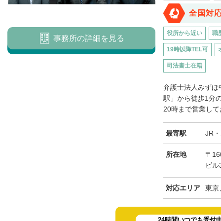
全国対
役所から近い
職
事務所の詳細を見る
19時以降TEL可
司法書士在籍
弁護士法人みずほ
駅」から徒歩1分
20時まで営業して
最寄駅
JR
所在地
〒16
ビル
対応エリア
東京
24時間いつでも受付