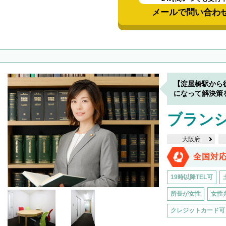
メールで問い合わ
【淀屋橋駅から
になって解決策
ブラン
大阪府
全国対
19時以降TEL可
所長が女性
女性
クレジットカード可