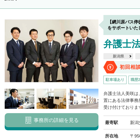
【網川原バス停
をサポートいた
弁護士法
新潟県
初回相
駐車場あり
職歴
弁護士法人美咲は
置にある法律事務
受け付けております
事務所の詳細を見る
最寄駅
新潟
所在地
〒95