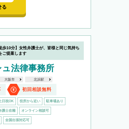
せる
徒歩10分】女性弁護士が、皆様と同じ気持ち
をご提案します
シュ法律事務所
大阪市
北浜駅
応
初回相談無料
土日祝OK
役所から近い
駐車場あり
弁護士在籍
オンライン相談可
全国出張対応可