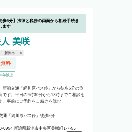
徒歩5分】法律と税務の両面から相続手続き
します
人 美咲
新潟市
談無料
20年以上
、新潟交通「網川原バス停」から徒歩5分の位
所です。平日の9時30分から18時までご相談を
。事前にご予約を...
続きを読む
交通「網川原バス停」徒歩5分
0-0954 新潟県新潟市中央区美咲町1-7-55