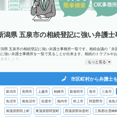
新潟県 五泉市の相続登記に強い弁護士
新潟県 五泉市の相続登記に強い弁護士事務所一覧です。相続会議の「弁
記に強い弁護士事務所を一覧で見ることが出来ます。相続のトラブルや
てみましょう。
もっと見る
市区町村から
弁護士
新潟市
長岡市
上越市
柏崎市
新発田市
燕市
三条市
魚沼市
南魚沼市
佐渡市
胎内市
村上市
阿賀野市
糸魚
南蒲原郡田上町
東蒲原郡阿賀町
西蒲原郡弥彦村
三島郡出雲崎