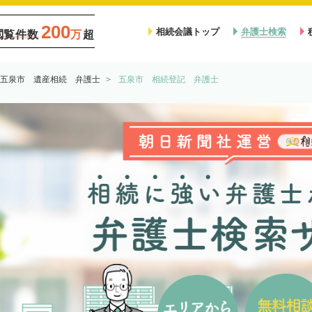
200
相続会議トップ
弁護士検索
閲覧件数
万
超
五泉市 遺産相続 弁護士
五泉市 相続登記 弁護士