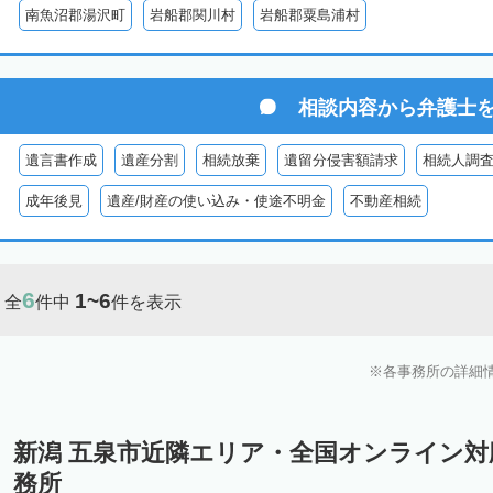
南魚沼郡湯沢町
岩船郡関川村
岩船郡粟島浦村
相談内容から
弁護士
遺言書作成
遺産分割
相続放棄
遺留分侵害額請求
相続人調
成年後見
遺産/財産の使い込み・使途不明金
不動産相続
6
1~6
全
件中
件を表示
各事務所の詳細
新潟 五泉市近隣エリア・全国オンライン
務所